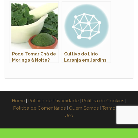
Hibisco?
Comprar e Onde
Comprar
Pode Tomar Chá de
Cultivo do Lírio
Moringa à Noite?
Laranja em Jardins
Home
|
Política de Privacidade
|
Política de Cookies
|
Política de Comentários
|
Quem Somos
|
Termos de
Uso