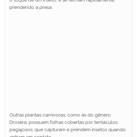
o toque de um inseto, e se fecham rapidamente,
prendendo a presa.
d
e
o
Outras plantas carnívoras, como as do gênero
Drosera, possuem folhas cobertas por tentáculos
pegajosos, que capturam e prendem insetos quando