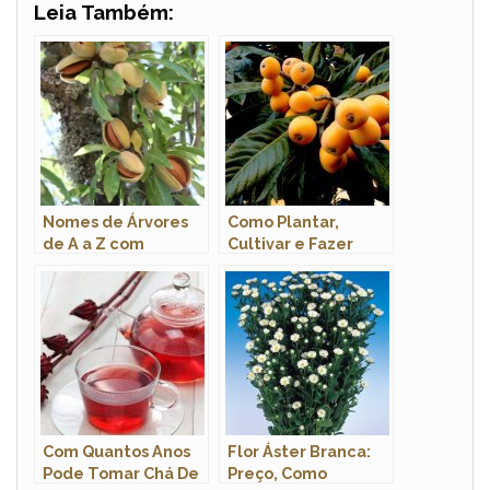
Leia Também:
Nomes de Árvores
Como Plantar,
de A a Z com
Cultivar e Fazer
Imagens
Muda de Pé de
Ameixa em Vaso?
Com Quantos Anos
Flor Áster Branca:
Pode Tomar Chá De
Preço, Como