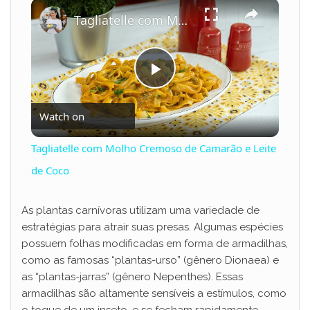
×
Play
Unmute
Fullscreen
Tagliatelle com Molho Cremoso de Camarão e Leite de Coco
P
Watch on
l
Tagliatelle com Molho Cremoso de Camarão e Leite
a
de Coco
y
As plantas carnívoras utilizam uma variedade de
estratégias para atrair suas presas. Algumas espécies
possuem folhas modificadas em forma de armadilhas,
V
como as famosas “plantas-urso” (gênero Dionaea) e
as “plantas-jarras” (gênero Nepenthes). Essas
i
armadilhas são altamente sensíveis a estímulos, como