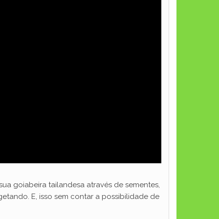
sua goiabeira tailandesa através de sementes,
etando. E, isso sem contar a possibilidade de