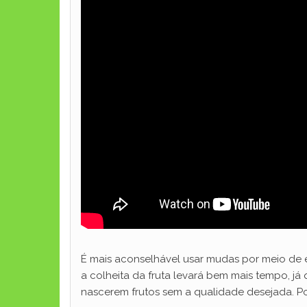
É mais aconselhável usar mudas por meio de e
a colheita da fruta levará bem mais tempo, j
nascerem frutos sem a qualidade desejada. Por