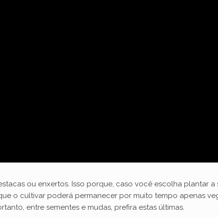
stacas ou enxertos. Isso porque, caso você escolha plantar a 
á que o cultivar poderá permanecer por muito tempo apenas veg
tanto, entre sementes e mudas, prefira estas últimas.