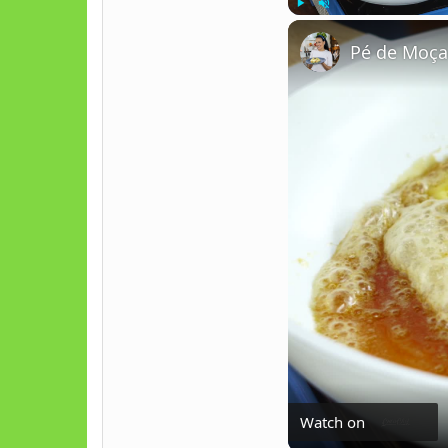
Play
Unmute
Pé de Moça
Watch on