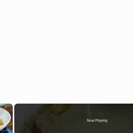
×
Now Playing