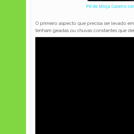
Pé de Moça Caseiro c
O primeiro aspecto que precisa ser levado e
tenham geadas ou chuvas constantes que dei