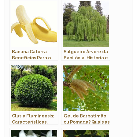
Banana Caturra
Salgueiro Árvore da
Benefícios Para o
Babilônia: História e
Homem
Origem
Clusia Fluminensis:
Gel de Barbatimão
Características,
ou Pomada? Quais as
Nome Cientifico,
Diferenças e
Mudas e Fotos
Vantagens?