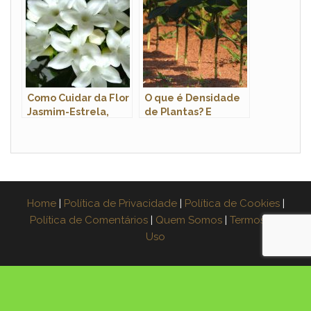
Como Cuidar da Flor
O que é Densidade
Jasmim-Estrela,
de Plantas? E
Fazer Mudas e Podar
Densidade de
Semeadura?
Home
|
Política de Privacidade
|
Política de Cookies
|
Política de Comentários
|
Quem Somos
|
Termos de
Uso