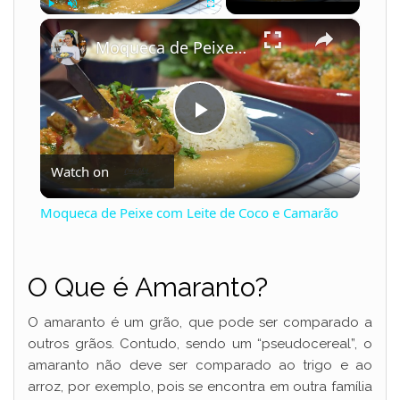
×
Play
Unmute
Fullscreen
Moqueca de Peixe com Leite de Coco e Camarão
P
Watch on
l
Moqueca de Peixe com Leite de Coco e Camarão
a
O Que é Amaranto?
y
O amaranto é um grão, que pode ser comparado a
V
outros grãos. Contudo, sendo um “pseudocereal”, o
amaranto não deve ser comparado ao trigo e ao
arroz, por exemplo, pois se encontra em outra família