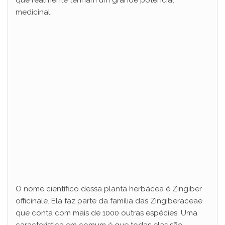
medicinal.
d
e
o
O nome científico dessa planta herbácea é Zingiber
officinale. Ela faz parte da família das Zingiberaceae
que conta com mais de 1000 outras espécies. Uma
característica em comum é que todas elas são