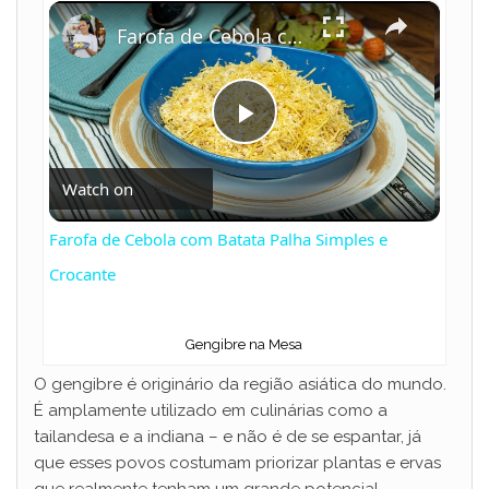
×
Play
Unmute
Fullscreen
Farofa de Cebola com Batata Palha Simples e Crocante
P
Watch on
l
Farofa de Cebola com Batata Palha Simples e
a
Crocante
y
Gengibre na Mesa
O gengibre é originário da região asiática do mundo.
V
É amplamente utilizado em culinárias como a
tailandesa e a indiana – e não é de se espantar, já
que esses povos costumam priorizar plantas e ervas
i
que realmente tenham um grande potencial