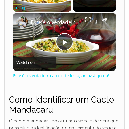
×
Play
Unmute
Fullscreen
Este é o verdadeiro arroz de festa, arroz à grega!
P
Watch on
l
Este é o verdadeiro arroz de festa, arroz à grega!
a
Como Identificar um Cacto
y
Mandacaru
V
O cacto mandacaru possui uma espécie de cera que
possibilita a identificação do crescimento do vegetal.