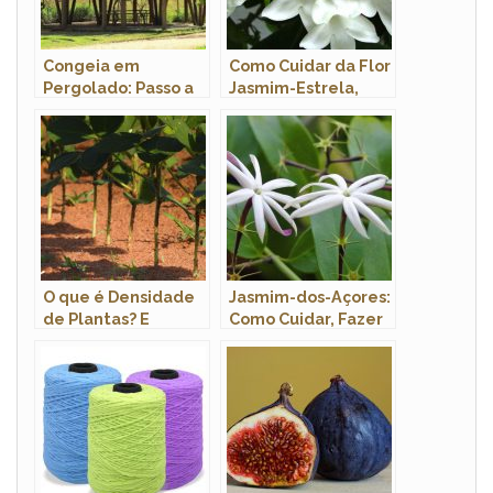
Congeia em
Como Cuidar da Flor
Pergolado: Passo a
Jasmim-Estrela,
Passo de Como
Fazer Mudas e Podar
Montar e Fotos
O que é Densidade
Jasmim-dos-Açores:
de Plantas? E
Como Cuidar, Fazer
Densidade de
Mudas e
Semeadura?
Características