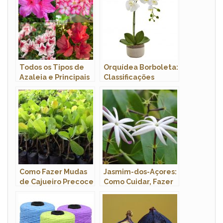
Todos os Tipos de
Orquídea Borboleta:
Azaleia e Principais
Classificações
Variedades com
Inferiores e Nome
Fotos
Científico
Como Fazer Mudas
Jasmim-dos-Açores:
de Cajueiro Precoce
Como Cuidar, Fazer
Por Estaquia
Mudas e
Características