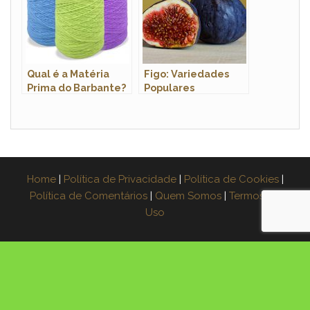
Qual é a Matéria
Figo: Variedades
Prima do Barbante?
Populares
Home
|
Política de Privacidade
|
Política de Cookies
|
Política de Comentários
|
Quem Somos
|
Termos de
Uso