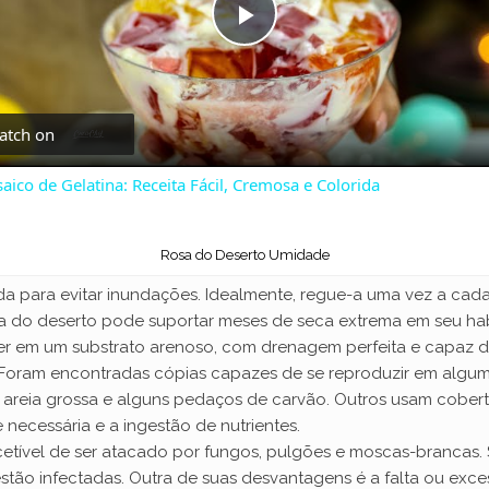
P
l
atch on
a
aico de Gelatina: Receita Fácil, Cremosa e Colorida
y
Rosa do Deserto Umidade
da para evitar inundações. Idealmente, regue-a uma vez a cada
V
a do deserto pode suportar meses de seca extrema em seu habi
cer em um substrato arenoso, com drenagem perfeita e capaz d
i
”. Foram encontradas cópias capazes de se reproduzir em algum
 areia grossa e alguns pedaços de carvão. Outros usam cobe
necessária e a ingestão de nutrientes.
d
etível de ser atacado por fungos, pulgões e moscas-brancas. S
 estão infectadas. Outra de suas desvantagens é a falta ou ex