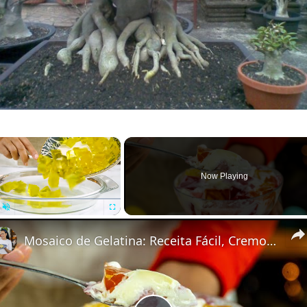
×
Now Playing
Unmute
Fullscreen
Mosaico de Gelatina: Receita Fácil, Cremosa e Colorida