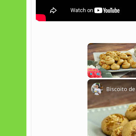
Play
Unmute
Biscoito d