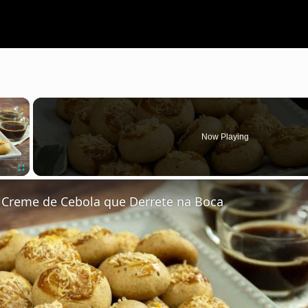
×
Now Playing
Fullscreen
e Creme de Cebola que Derrete na Boca