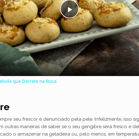
P
l
a
y
Cebola que Derrete na Boca
V
re
i
pre seu frescor é denunciado pela pele. Infelizmente, isso sig
m outras maneiras de saber se o seu gengibre será fresco e d
d
ado o armazenar na geladeira ou, pelo menos, em temperatur