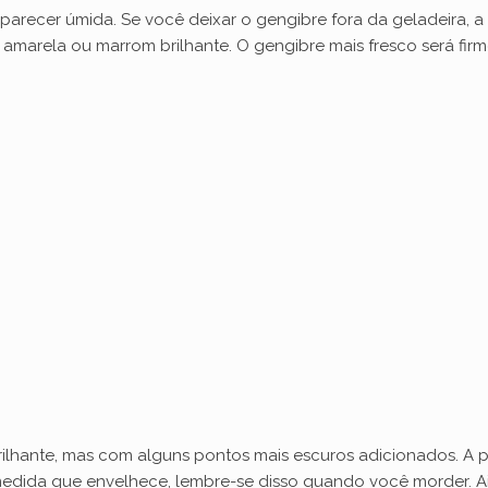
e parecer úmida. Se você deixar o gengibre fora da geladeira,
e
 amarela ou marrom brilhante. O gengibre mais fresco será fi
o
brilhante, mas com alguns pontos mais escuros adicionados. 
medida que envelhece, lembre-se disso quando você morder. Ai