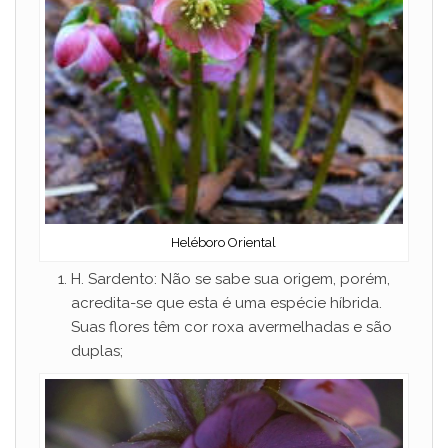
Heléboro Oriental
H. Sardento: Não se sabe sua origem, porém,
acredita-se que esta é uma espécie híbrida.
Suas flores têm cor roxa avermelhadas e são
duplas;