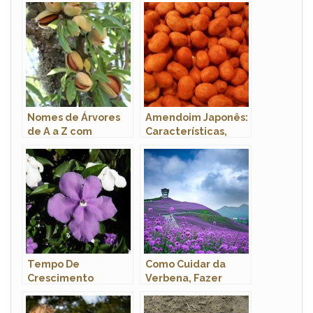
Nomes de Árvores
Amendoim Japonês:
de A a Z com
Características,
Imagens
Nome Científico e
Fotos
Tempo De
Como Cuidar da
Crescimento
Verbena, Fazer
Manacá De Cheiro,
Mudas e Podar
Qual É?