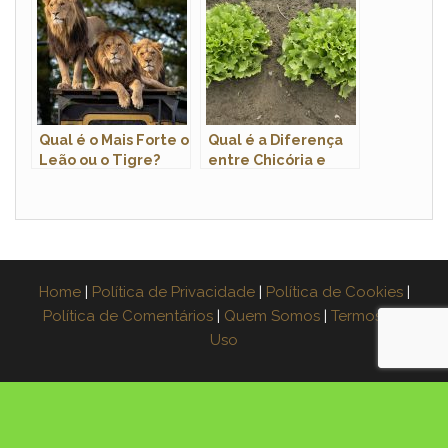
Qual é o Mais Forte o
Qual é a Diferença
Leão ou o Tigre?
entre Chicória e
Escarola?
Home
|
Política de Privacidade
|
Política de Cookies
|
Política de Comentários
|
Quem Somos
|
Termos de
Uso