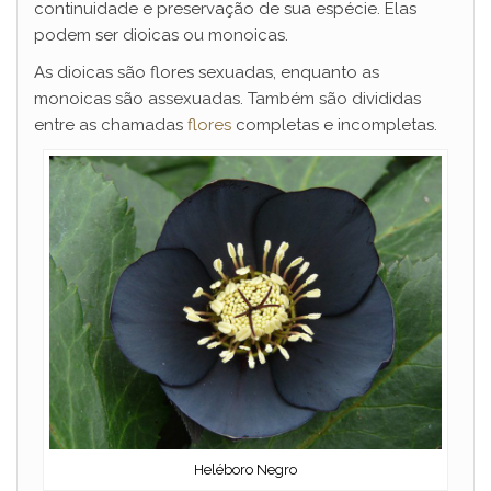
continuidade e preservação de sua espécie. Elas
podem ser dioicas ou monoicas.
V
As dioicas são flores sexuadas, enquanto as
monoicas são assexuadas. Também são divididas
i
entre as chamadas
flores
completas e incompletas.
d
e
o
Heléboro Negro