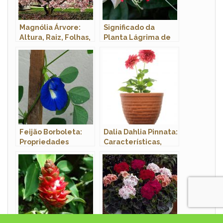
Magnólia Árvore:
Significado da
Altura, Raiz, Folhas,
Planta Lágrima de
Fruta e Flores
Cristo: Qual é?
Feijão Borboleta:
Dalia Dahlia Pinnata:
Propriedades
Características,
Medicinais e
Nome Científico E
Benefícios da
Fotos
Planta