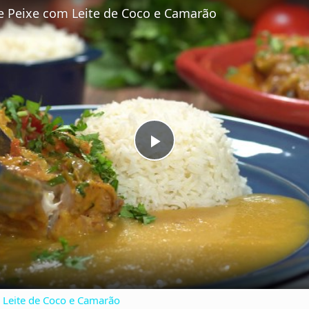
 Peixe com Leite de Coco e Camarão
P
l
a
y
Leite de Coco e Camarão