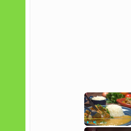
Play
Unmute