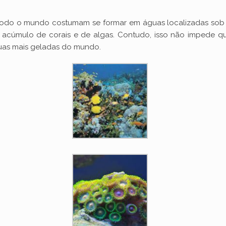
V
todo o mundo costumam se formar em águas localizadas sob cl
 acúmulo de corais e de algas. Contudo, isso não impede qu
i
uas mais geladas do mundo.
d
e
o