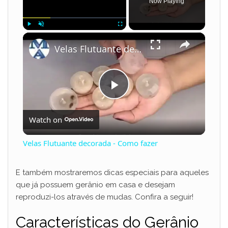
Now Playing
×
Play
Unmute
Fullscreen
Velas Flutuante decorada - Como fazer
P
Watch on
l
Velas Flutuante decorada - Como fazer
a
E também mostraremos dicas especiais para aqueles
que já possuem gerânio em casa e desejam
y
reproduzi-los através de mudas. Confira a seguir!
V
Características do Gerânio