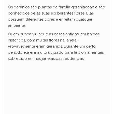
Os gerânios são plantas da família geraniaceae e são
i
conhecidos pelas suas exuberantes flores. Elas
possuem diferentes cores e enfeitam qualquer
d
ambiente.
Quem nunca viu aquelas casas antigas, em bairros
históricos, com muitas flores na janela?
e
Provavelmente eram gerânios. Durante um certo
período ela era muito utilizado para fins ornamentais,
o
sobretudo em nas janelas das residências.