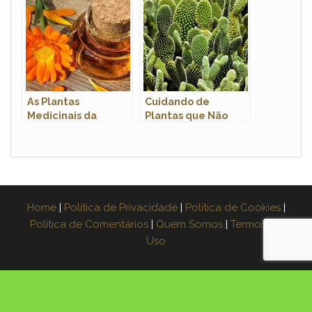
As Plantas
Cuidando de
Medicinais da
Plantas que Não
Cultura Latina e
Precisam de Água
Seus Benefícios
Regular: Dicas
Terapêuticos
Essenciais
Home
|
Política de Privacidade
|
Política de Cookies
|
Política de Comentários
|
Quem Somos
|
Termos de
Uso