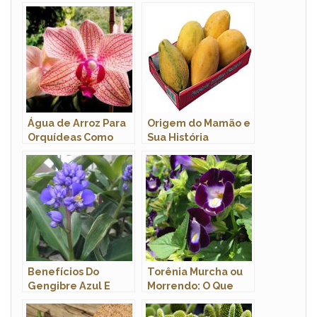
Água de Arroz Para
Origem do Mamão e
Orquídeas Como
Sua História
Fertilizante é Bom?
Benefícios Do
Torênia Murcha ou
Gengibre Azul E
Morrendo: O Que
Propriedades
Fazer Para Corrigir?
Medicinais