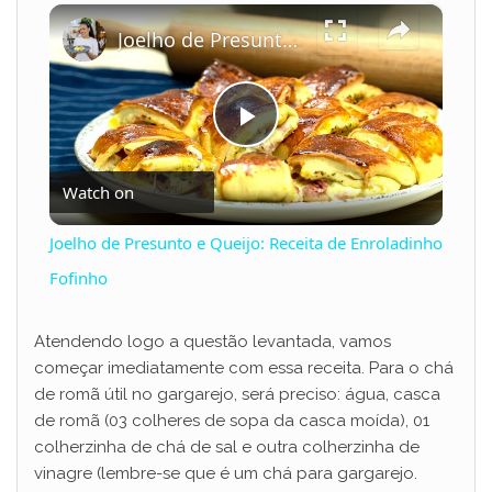
×
Play
Unmute
Fullscreen
Joelho de Presunto e Queijo: Receita de Enroladinho Fofinho
P
Watch on
l
Joelho de Presunto e Queijo: Receita de Enroladinho
a
Fofinho
y
Atendendo logo a questão levantada, vamos
começar imediatamente com essa receita. Para o chá
de romã útil no gargarejo, será preciso: água, casca
V
de romã (03 colheres de sopa da casca moída), 01
colherzinha de chá de sal e outra colherzinha de
i
vinagre (lembre-se que é um chá para gargarejo.