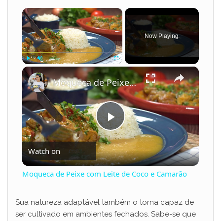
×
Now Playing
×
Play
Unmute
Fullscreen
Moqueca de Peixe com Leite de Coco e Camarão
P
Watch on
l
Moqueca de Peixe com Leite de Coco e Camarão
a
Sua natureza adaptável também o torna capaz de
ser cultivado em ambientes fechados. Sabe-se que
y