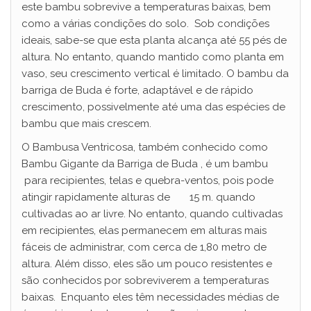
este bambu sobrevive a temperaturas baixas, bem
como a várias condições do solo. Sob condições
V
ideais, sabe-se que esta planta alcança até 55 pés de
altura. No entanto, quando mantido como planta em
vaso, seu crescimento vertical é limitado. O bambu da
i
barriga de Buda é forte, adaptável e de rápido
crescimento, possivelmente até uma das espécies de
d
bambu que mais crescem.
O Bambusa Ventricosa, também conhecido como
e
Bambu Gigante da Barriga de Buda , é um bambu
para recipientes, telas e quebra-ventos, pois pode
atingir rapidamente alturas de 15 m. quando
o
cultivadas ao ar livre. No entanto, quando cultivadas
em recipientes, elas permanecem em alturas mais
fáceis de administrar, com cerca de 1,80 metro de
altura. Além disso, eles são um pouco resistentes e
são conhecidos por sobreviverem a temperaturas
baixas. Enquanto eles têm necessidades médias de