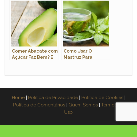
Comer Abacate com
Como Usar O
Açúcar Faz Bem? E
Mastruz Para
Abacate Batido?
Cicatrização?
Home
|
Política de Privacidade
|
Política de Cookies
|
Política de Comentários
|
Quem Somos
|
Termos de
Uso