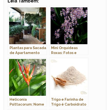
Leia Também:
Plantas para Sacada
Mini Orquídeas
de Apartamento
Roxas: Fotos e
Pequeno
Características
Heliconia
Trigo e Farinha de
Psittacorum: Nome
Trigo é Carboidrato
Popular
ou Proteína?