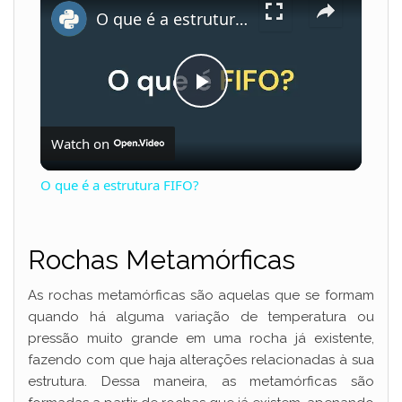
O que é a estrutura FIFO?
P
Watch on
l
O que é a estrutura FIFO?
a
Rochas Metamórficas
y
As rochas metamórficas são aquelas que se formam
V
quando há alguma variação de temperatura ou
pressão muito grande em uma rocha já existente,
fazendo com que haja alterações relacionadas à sua
i
estrutura. Dessa maneira, as metamórficas são