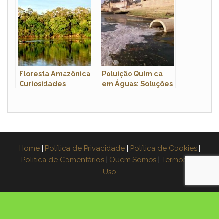
Floresta Amazônica
Poluição Química
Curiosidades
em Águas: Soluções
Home
|
Política de Privacidade
|
Política de Cookies
|
Política de Comentários
|
Quem Somos
|
Termos de
Uso