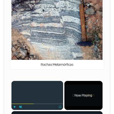
Rochas Metamórficas
×
Now Playing
×
Play
Unmute
Fullscreen