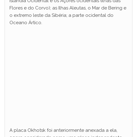
Islândia Ocidental e os Açores ocidentais (Ilhas das
i
Flores e do Corvo); as Ilhas Aleutas, o Mar de Bering e
o extremo leste da Sibéria; a parte ocidental do
d
Oceano Ártico.
e
o
A placa Okhotsk foi anteriormente anexada a ela,