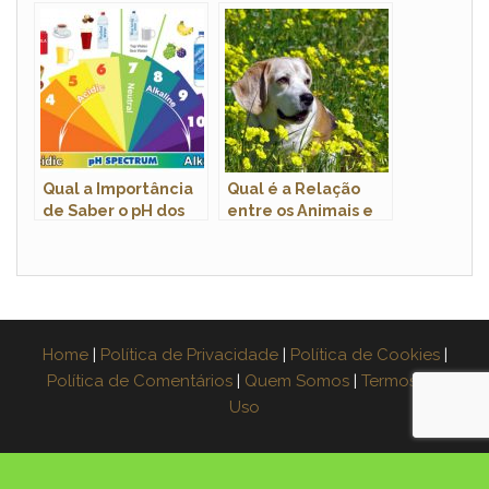
Brancas
Savannah
Qual a Importância
Qual é a Relação
de Saber o pH dos
entre os Animais e
Alimentos?
as Plantas?
Home
|
Política de Privacidade
|
Política de Cookies
|
Política de Comentários
|
Quem Somos
|
Termos de
Uso