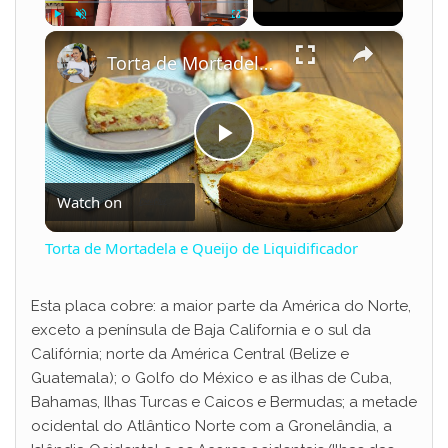
×
Play
Unmute
Fullscreen
Torta de Mortadela e Queijo de Liquidificador
P
Watch on
l
Torta de Mortadela e Queijo de Liquidificador
a
Esta placa cobre: a maior parte da América do Norte,
exceto a península de Baja California e o sul da
y
Califórnia; norte da América Central (Belize e
Guatemala); o Golfo do México e as ilhas de Cuba,
V
Bahamas, Ilhas Turcas e Caicos e Bermudas; a metade
ocidental do Atlântico Norte com a Gronelândia, a