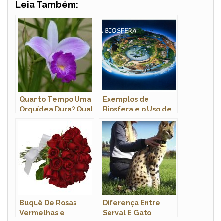
Leia Também:
Quanto Tempo Uma
Exemplos de
Orquídea Dura? Qual
Biosfera e o Uso de
Seu Tempo De
Adequação
Floração?
Baseada nos
Modelos
Buquê De Rosas
Diferença Entre
Vermelhas e
Serval E Gato