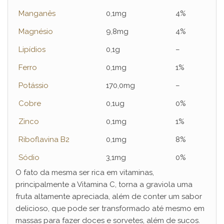
Manganês
0,1mg
4%
Magnésio
9,8mg
4%
Lipídios
0,1g
–
Ferro
0,1mg
1%
Potássio
170,0mg
–
Cobre
0,1ug
0%
Zinco
0,1mg
1%
Riboflavina B2
0,1mg
8%
Sódio
3,1mg
0%
O fato da mesma ser rica em vitaminas,
principalmente a Vitamina C, torna a graviola uma
fruta altamente apreciada, além de conter um sabor
delicioso, que pode ser transformado até mesmo em
massas para fazer doces e sorvetes, além de sucos.