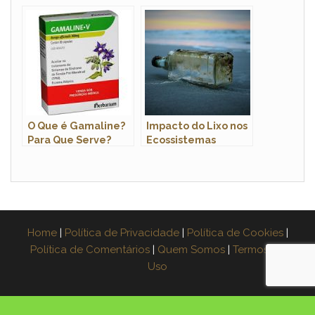
O Que é Gamaline?
Impacto do Lixo nos
Para Que Serve?
Ecossistemas
Marinhos: Uma
Ameaça Crescente
Home
|
Política de Privacidade
|
Política de Cookies
|
Política de Comentários
|
Quem Somos
|
Termos de
Uso