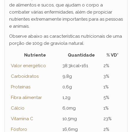
de alimentos e sucos, que ajudam o corpo a
combater várias enfermidades, além de propiciar
nutrientes extremamente importantes para as pessoas
e animais.
Observe abaixo as características nutricionais de uma
porção de 100g de graviola natural.
Nutriente
Quantidade
% VD*
Valor energético
38.3kcal=161
2%
Carboidratos
9,8g
3%
Proteínas
0,6g
1%
Fibra alimentar
1,2g
5%
Cálcio
6,0mg
1%
Vitamina C
10,5mg
23%
Fósforo
16,6mg
2%