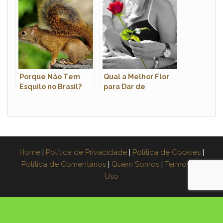
Porque Não Tem
Qual a Melhor Flor
Esquilo no Brasil?
para Dar de
Presente de
Aniversário?
Home
|
Política de Privacidade
|
Política de Cookies
|
Política de Comentários
|
Quem Somos
|
Termos de
Uso