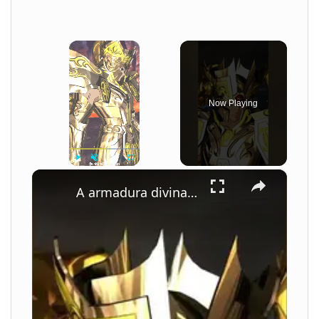
×
Now Playing
×
Play
Unmute
Fullscreen
A armadura divina de Gêmeos - Saint Seiya Soldiers' Soul - #saintseiya #gaming #games #cdz #anime