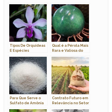
Tipos De Orquídeas
Qual é a Pérola Mais
E Espécies
Rara e Valiosa do
Representativas
Mundo?
Para Que Serve o
Contrato Futuro em
Sulfato de Amônia
Relevância no Setor
nas Plantas?
Agropecuário