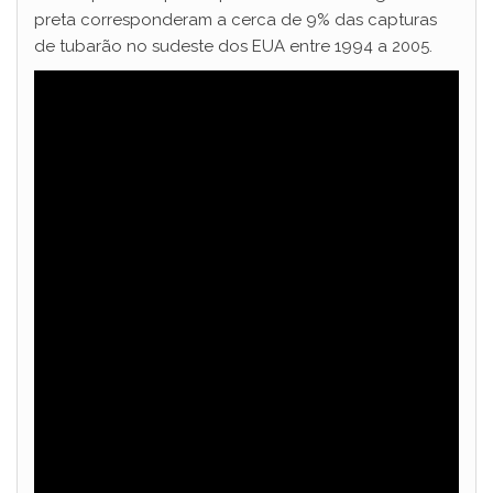
preta corresponderam a cerca de 9% das capturas
de tubarão no sudeste dos EUA entre 1994 a 2005.