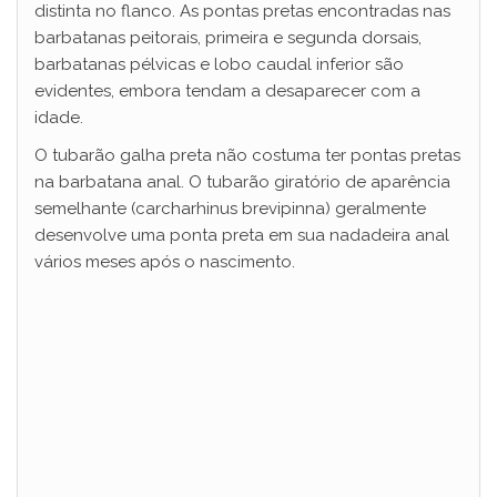
distinta no flanco. As pontas pretas encontradas nas
barbatanas peitorais, primeira e segunda dorsais,
V
barbatanas pélvicas e lobo caudal inferior são
evidentes, embora tendam a desaparecer com a
idade.
i
O tubarão galha preta não costuma ter pontas pretas
na barbatana anal. O tubarão giratório de aparência
d
semelhante (carcharhinus brevipinna) geralmente
desenvolve uma ponta preta em sua nadadeira anal
e
vários meses após o nascimento.
o