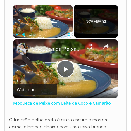
×
Now Playing
×
Play
Unmute
Fullscreen
Moqueca de Peixe com Leite de Coco e Camarão
P
Watch on
l
Moqueca de Peixe com Leite de Coco e Camarão
a
O tubarão galha preta é cinza escuro a marrom
acima, e branco abaixo com uma faixa branca
y