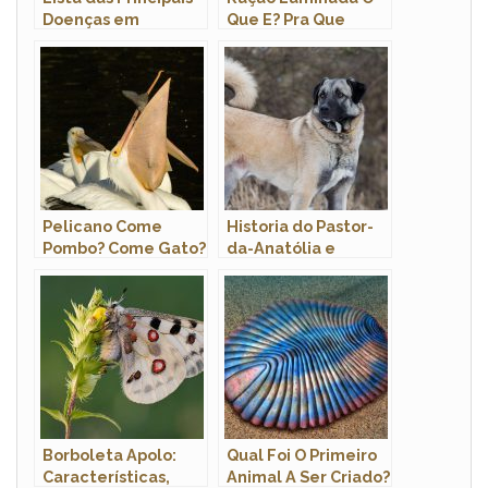
Doenças em
Que E? Pra Que
Cachorros: Sintomas
Serve? Quantidade
e Tratamento
Por Dia?
Pelicano Come
Historia do Pastor-
Pombo? Come Gato?
da-Anatólia e
Come Peixe?
Origem da Raca
Borboleta Apolo:
Qual Foi O Primeiro
Características,
Animal A Ser Criado?