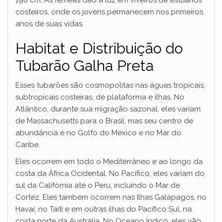
190 cm. As fêmeas dão à luz em viveiros de estuários
costeiros, onde os jovens permanecem nos primeiros
anos de suas vidas.
Habitat e Distribuição do
Tubarão Galha Preta
Esses tubarões são cosmopolitas nas águas tropicais,
subtropicais costeiras, de plataforma e ilhas. No
Atlântico, durante sua migração sazonal, eles variam
de Massachusetts para o Brasil, mas seu centro de
abundância é no Golfo do México e no Mar do
Caribe.
Eles ocorrem em todo o Mediterrâneo e ao longo da
costa da África Ocidental. No Pacífico, eles variam do
sul da Califórnia até o Peru, incluindo o Mar de
Cortez. Eles também ocorrem nas Ilhas Galápagos, no
Havaí, no Taiti e em outras ilhas do Pacífico Sul, na
costa norte da Austrália. No Oceano Índico, eles vão