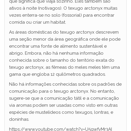
que significa que viaja sozinho. Eles também são
ativos à noite (notívagos). O texugo arctonyx muitas
vezes enterra-se no solo (fossorial) para encontrar
comida ou criar um habitat.
As áreas domésticas do texugo arctonyx descrevem
uma seção menor da área geográfica onde ele pode
encontrar uma fonte de alimento sustentável e
abrigo. Embora, não há nenhuma informação
conhecida sobre o tamanho do território exata do
texugo arctonyx, as fêmeas do meles meles têm uma
gama que engloba 12 quilômetros quadrados.
Não há informações conhecidas sobre os padrões de
comunicação para o texugo arctonyx. No entanto,
sugere-se que a comunicação tátil e a comunicação
via aromas podem ser usadas como visto em outras
espécies de mustelídeos como texugos, lontras, e
doninhas.
https://www.youtube.com/watch?v=U5gwfvMr3AI