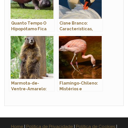
Quanto Tempo O
Cisne Branco:
Hipopótamo Fica
Características,
Embaixo Da Água?
Nome Científico e
Ele Nada Rápido?
Fotos
Marmota-de-
Flamingo-Chileno:
Ventre-Amarelo:
Mistérios e
Características,
Curiosidades
Habitat e Fotos
Home
|
Política de Privacidade
|
Política de Cookies
|