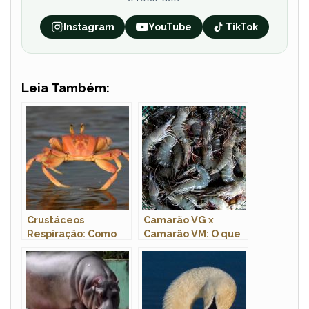
Instagram
YouTube
TikTok
Leia Também:
Crustáceos
Camarão VG x
Respiração: Como
Camarão VM: O que
Funciona?
são? Quais as
Diferenças?