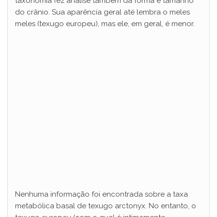
taxonomia fez análise também da forma e tamanho
do crânio. Sua aparência geral até lembra o meles
i
meles (texugo europeu), mas ele, em geral, é menor.
d
e
o
Nenhuma informação foi encontrada sobre a taxa
metabólica basal de texugo arctonyx. No entanto, o