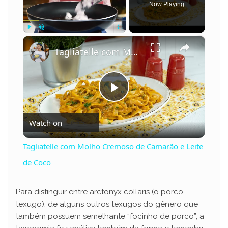
Now Playing
×
Play
Unmute
Fullscreen
Tagliatelle com Molho Cremoso de Camarão e Leite de Coco
P
Watch on
l
Tagliatelle com Molho Cremoso de Camarão e Leite
a
de Coco
y
Para distinguir entre arctonyx collaris (o porco
texugo), de alguns outros texugos do gênero que
também possuem semelhante “focinho de porco”, a
V