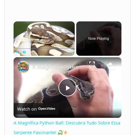
×
Now Playing
×
Play
Unmute
Fullscreen
A Magnífica Python Ball: Descubra Tudo Sobre Essa Serpente Fascinante!
P
Watch on
l
A Magnífica Python Ball: Descubra Tudo Sobre Essa
a
Serpente Fascinante!