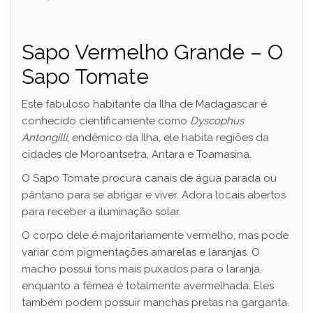
y
Sapo Vermelho Grande – O
Sapo Tomate
V
Este fabuloso habitante da Ilha de Madagascar é
i
conhecido cientificamente como
Dyscophus
Antongilli
; endêmico da Ilha, ele habita regiões da
cidades de Moroantsetra, Antara e Toamasina.
d
O Sapo Tomate procura canais de água parada ou
pântano para se abrigar e viver. Adora locais abertos
e
para receber a iluminação solar.
O corpo dele é majoritariamente vermelho, mas pode
o
variar com pigmentações amarelas e laranjas. O
macho possui tons mais puxados para o laranja,
enquanto a fêmea é totalmente avermelhada. Eles
também podem possuir manchas pretas na garganta.