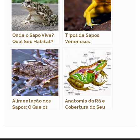
Onde o Sapo Vive?
Tipos de Sapos
Qual Seu Habitat?
Venenosos:
Características das
Espécies com Fotos
Alimentação dos
Anatomia da Rã e
Sapos: O Que os
Cobertura do Seu
Sapos Comem?
Corpo