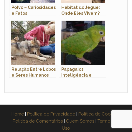
Polvo – Curiosidades
Habitat do Jegue:
e Fatos
Onde Eles Vivem?
Interessantes Sobre
o Animal
Relação Entre Lobos
Papagaios:
e Seres Humanos
Inteligência e
Habilidades
Cognitivas
Home
|
Política de Privacidade
|
Política de Cookies
|
Política de Comentários
|
Quem Somos
|
Termos de
Uso