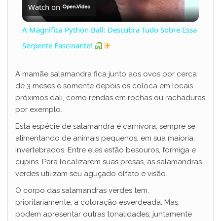
Watch on
l
A Magnífica Python Ball: Descubra Tudo Sobre Essa
a
Serpente Fascinante!
y
A mamãe salamandra fica junto aos ovos por cerca
de 3 meses e somente depois os coloca em locais
próximos dali, como rendas em rochas ou rachaduras
V
por exemplo.
Esta espécie de salamandra é carnívora, sempre se
i
alimentando de animais pequenos, em sua maioria,
invertebrados. Entre eles estão besouros, formiga e
d
cupins. Para localizarem suas presas, as salamandras
verdes utilizam seu aguçado olfato e visão.
e
O corpo das salamandras verdes tem,
prioritariamente, a coloração esverdeada. Mas,
podem apresentar outras tonalidades, juntamente