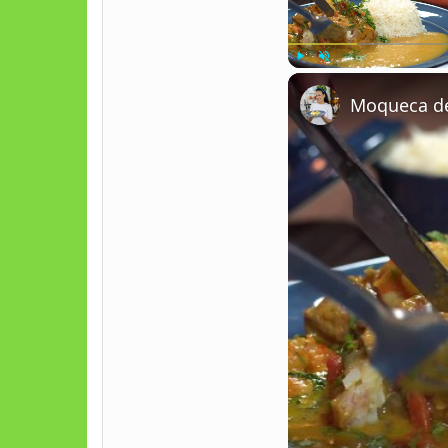
Play
Unmute
Moqueca de