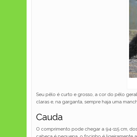
Seu pêlo é curto e grosso, a cor do pêlo ge
claras e, na garganta, sempre haja uma manc
Cauda
O comprimento pode chegar a 94-115 cm, dos q
cabeça é pequena, o focinho é ligeiramente al