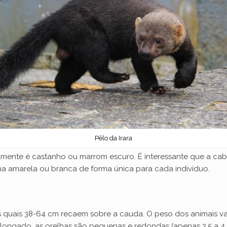
Pêlo da Irara
ralmente é castanho ou marrom escuro. É interessante que a c
ha amarela ou branca de forma única para cada indivíduo.
uais 38-64 cm recaem sobre a cauda. O peso dos animais varia
ongado, as orelhas são pequenas e redondas (apenas 3,5 a 4 cm