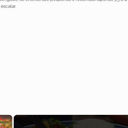
 escalar.
×