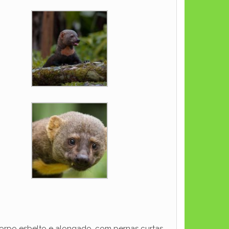
corpo esbelto e alongado, com pernas curtas