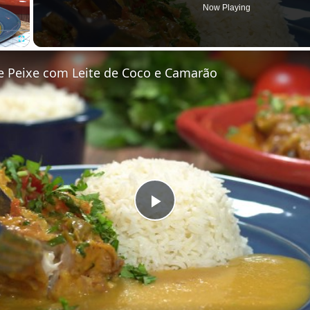
Now Playing
Fullscreen
 Peixe com Leite de Coco e Camarão
P
l
a