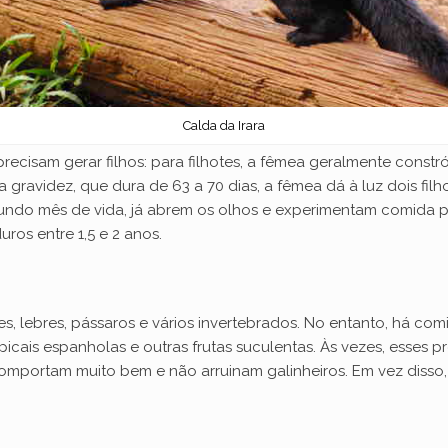
Calda da Irara
precisam gerar filhos: para filhotes, a fêmea geralmente constr
 gravidez, que dura de 63 a 70 dias, a fêmea dá à luz dois fil
undo mês de vida, já abrem os olhos e experimentam comida p
os entre 1,5 e 2 anos.
, lebres, pássaros e vários invertebrados. No entanto, há com
icais espanholas e outras frutas suculentas. Às vezes, esses p
 comportam muito bem e não arruinam galinheiros. Em vez disso