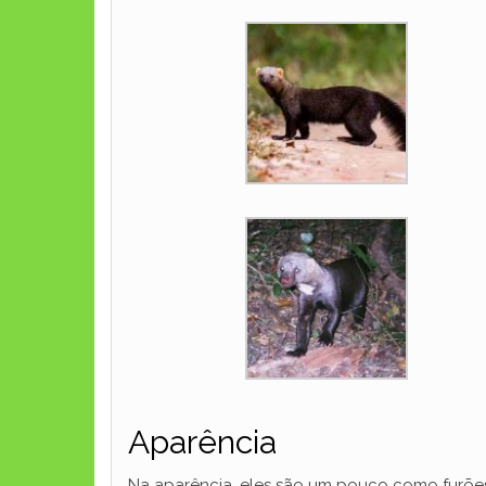
Aparência
Na aparência, eles são um pouco como furões,