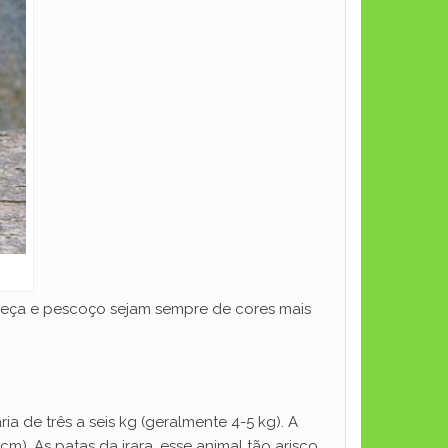
abeça e pescoço sejam sempre de cores mais
 de três a seis kg (geralmente 4-5 kg). A
). As patas da irara, esse animal tão arisco,