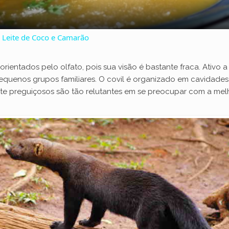
y
Leite de Coco e Camarão
V
orientados pelo olfato, pois sua visão é bastante fraca. Ativo 
 pequenos grupos familiares. O covil é organizado em cavidad
i
ente preguiçosos são tão relutantes em se preocupar com a m
d
e
o