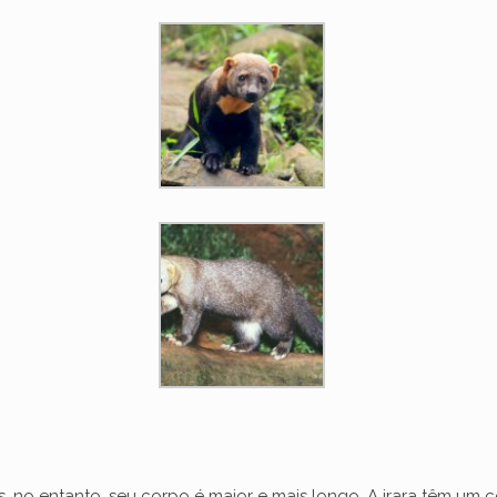
 no entanto, seu corpo é maior e mais longo. A irara têm um 