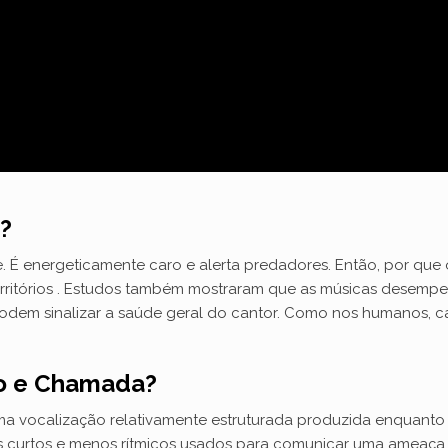
?
. É energeticamente caro e alerta predadores. Então, por que
territórios . Estudos também mostraram que as músicas desemp
dem sinalizar a saúde geral do cantor. Como nos humanos, ca
to e Chamada?
a vocalização relativamente estruturada produzida enquanto
is curtos e menos rítmicos usados ​​para comunicar uma ameaça