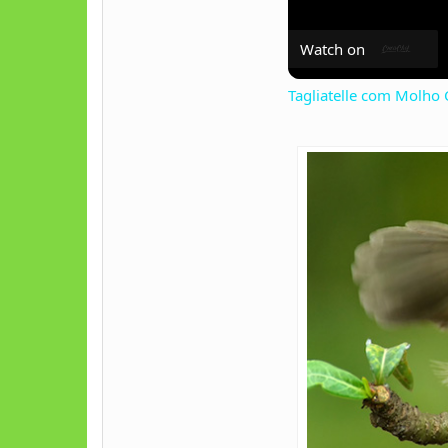
Watch on
Tagliatelle com Molho