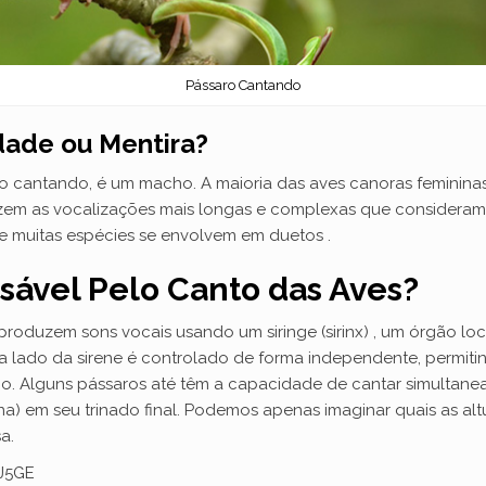
Pássaro Cantando
dade ou Mentira?
 cantando, é um macho. A maioria das aves canoras feminin
zem as vocalizações mais longas e complexas que consideramos
e muitas espécies se envolvem em duetos .
sável Pelo Canto das Aves?
roduzem sons vocais usando um siringe (sirinx) , um órgão loc
a lado da sirene é controlado de forma independente, permit
. Alguns pássaros até têm a capacidade de cantar simultane
a) em seu trinado final. Podemos apenas imaginar quais as alt
a.
J5GE