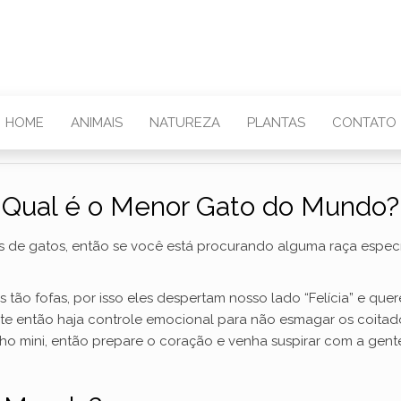
HOME
ANIMAIS
NATUREZA
PLANTAS
CONTATO
Qual é o Menor Gato do Mundo?
 de gatos, então se você está procurando alguma raça especí
as tão fofas, por isso eles despertam nosso lado “Felícia” e que
 então haja controle emocional para não esmagar os coitados
nho mini, então prepare o coração e venha suspirar com a gen