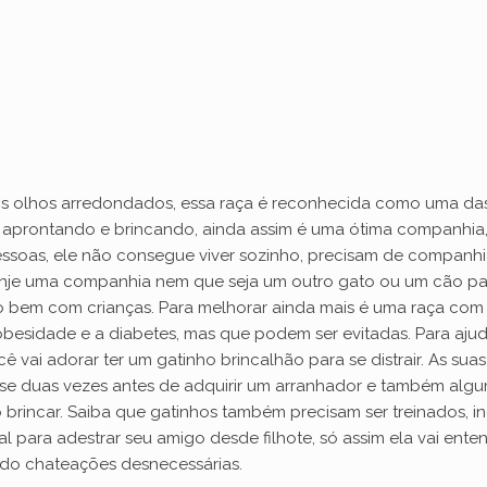
e
o
s olhos arredondados, essa raça é reconhecida como uma da
í aprontando e brincando, ainda assim é uma ótima companhia, 
 pessoas, ele não consegue viver sozinho, precisam de companh
anje uma companhia nem que seja um outro gato ou um cão para
to bem com crianças. Para melhorar ainda mais é uma raça co
obesidade e a diabetes, mas que podem ser evitadas. Para ajud
ocê vai adorar ter um gatinho brincalhão para se distrair. As su
ense duas vezes antes de adquirir um arranhador e também alg
rincar. Saiba que gatinhos também precisam ser treinados, i
 para adestrar seu amigo desde filhote, só assim ela vai entende
ndo chateações desnecessárias.