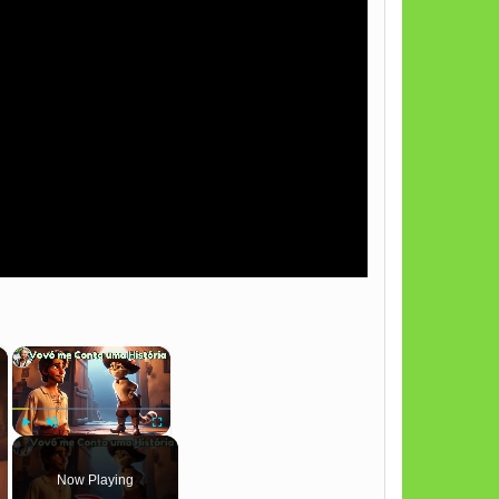
×
×
Play
Unmute
Fullscreen
Now Playing