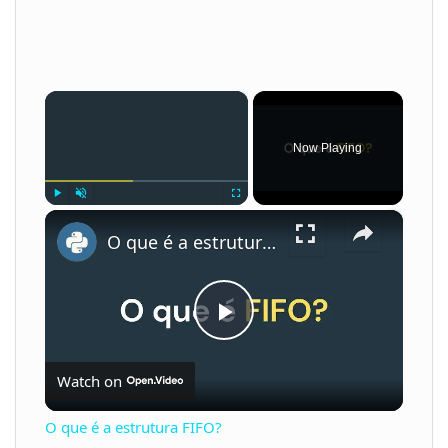
×
Now Playing
×
Play
Unmute
Fullscreen
O que é a estrutura FIFO?
P
Watch on
l
O que é a estrutura FIFO?