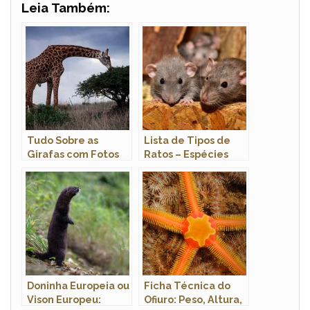
Leia Também:
Tudo Sobre as
Lista de Tipos de
Girafas com Fotos
Ratos – Espécies
Com Nome, Habitat
e Fotos
Doninha Europeia ou
Ficha Técnica do
Vison Europeu:
Ofiuro: Peso, Altura,