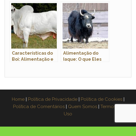
Características e
Tamanho e Imagens
Fotos
Características do
Alimentação do
Boi: Alimentação e
Iaque: O que Eles
Ficha Técnica
Comem?
Home
|
Política de Privacidade
|
Política de Cookies
|
Política de Comentários
|
Quem Somos
|
Termos de
Uso