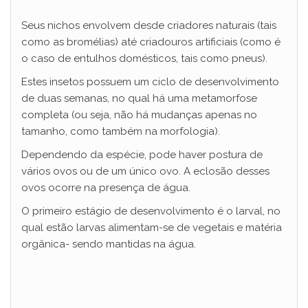
a
Seus nichos envolvem desde criadores naturais (tais
como as bromélias) até criadouros artificiais (como é
y
o caso de entulhos domésticos, tais como pneus).
Estes insetos possuem um ciclo de desenvolvimento
V
de duas semanas, no qual há uma metamorfose
completa (ou seja, não há mudanças apenas no
i
tamanho, como também na morfologia).
Dependendo da espécie, pode haver postura de
d
vários ovos ou de um único ovo. A eclosão desses
ovos ocorre na presença de água.
e
O primeiro estágio de desenvolvimento é o larval, no
qual estão larvas alimentam-se de vegetais e matéria
orgânica- sendo mantidas na água.
o