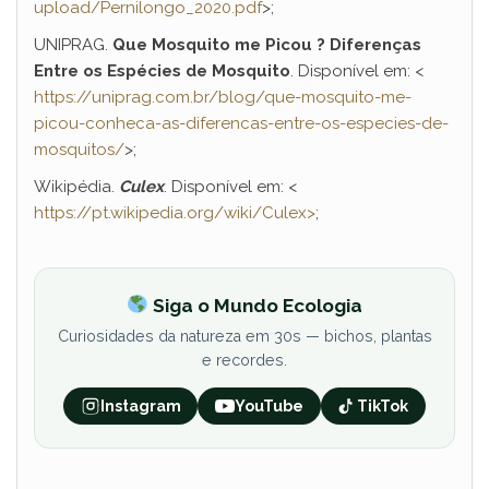
upload/Pernilongo_2020.pdf
>;
UNIPRAG.
Que Mosquito me Picou ? Diferenças
Entre os Espécies de Mosquito
. Disponível em: <
https://uniprag.com.br/blog/que-mosquito-me-
picou-conheca-as-diferencas-entre-os-especies-de-
mosquitos/
>;
Wikipédia.
Culex
. Disponível em: <
https://pt.wikipedia.org/wiki/Culex>
;
Siga o Mundo Ecologia
Curiosidades da natureza em 30s — bichos, plantas
e recordes.
Instagram
YouTube
TikTok