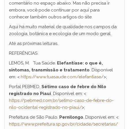
comentário no espaço abaixo. Mas não precisa ir
embora, você pode continuar por aqui para
conhecer também outros artigos do site.
Aqui há muito material de qualidade nos campos da
zoologia, botânica e ecologia de um modo geral.
Até as próximas leituras.
REFERÊNCIAS
LEMOS, M. Tua Saúde.
Elefantíase: o que é,
sintomas, transmissão e tratamento
. Disponível
em: <
https://www.tuasaude.com/elefantiase/
>;
Portal PEBMED.
Sétimo caso de febre do Nilo
registrado no Piauí
. Disponível em: <
https://pebmed.com.br/setimo-caso-de-febre-do-
nilo-ocidental-registrado-no-piaui/
>;
Prefeitura de São Paulo.
Pernilongo
. Disponível em: <
https://www.prefeitura.sp.gov.br/cidade/secretarias/