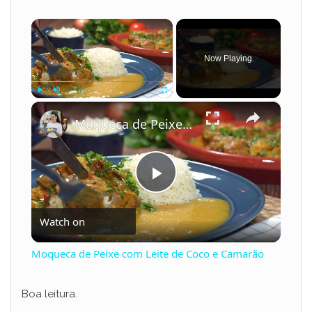
×
Now Playing
×
Play
Unmute
Fullscreen
Moqueca de Peixe com Leite de Coco e Camarão
P
Watch on
l
Moqueca de Peixe com Leite de Coco e Camarão
a
Boa leitura.