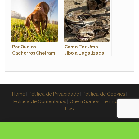
Nome Científico E
Funciona?
Fotos
Por Que os
Como Ter Uma
Cachorros Cheiram
Jiboia Legalizada
as Partes Íntimas
em Casa? Quanto
das Pessoas?
Custa?
Home
|
Política de Privacidade
|
Política de Cookies
|
Política de Comentários
|
Quem Somos
|
Termos de
Uso
×