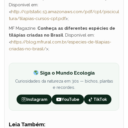
Disponível em:
<
http://cptstatic.s3.amazonaws.com/pdf/cpt/piscicul
tura/tilapias-cursos-cpt.pdf
>;
MF Magazine.
Conheça as diferentes espécies de
tilápias criadas no Brasil
. Disponível em:
<
https://blog.mfrural.com.br/especies-de-tilapias-
criadas-no-brasil/
>;
Siga o Mundo Ecologia
Curiosidades da natureza em 30s — bichos, plantas
e recordes.
Instagram
YouTube
TikTok
Leia Também: