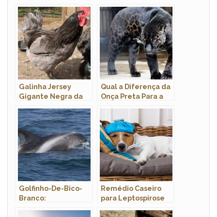
Galinha Jersey
Qual a Diferença da
Gigante Negra da
Onça Preta Para a
Bahia –
Pantera?
Características,
ovos e Fotos!
Golfinho-De-Bico-
Remédio Caseiro
Branco:
para Leptospirose
Características,
Canina: Como Fazer?