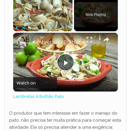
Now Playing
×
Play
Unmute
Fullscreen
Lambretas à Bulhão Pato
P
Watch on
l
Lambretas à Bulhão Pato
a
O produtor que tem interesse em fazer o manejo do
pato, não precisa ter muita prática para começar esta
y
atividade. Ele só precisa atender a uma exigência: