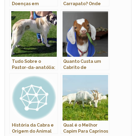
Doenças em
Carrapato? Onde
Cachorros: Sintomas
Eles se
e Tratamento
Desenvolvem?
Tudo Sobre o
Quanto Custa um
Pastor-da-anatólia:
Cabrito de
Caracteristicas e
Estimação ? Onde
Fotos
Comprar ?
História da Cabra e
Qual é o Melhor
Origem do Animal
Capim Para Caprinos