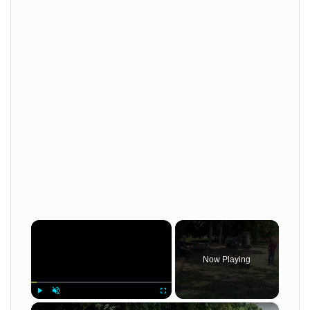
×
Now Playing
×
Play
Unmute
Fullscreen