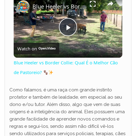
Blue Heeler vs Border Collie: Qual É o Melhor Cão de Pastoreio?
P
Watch on
l
Blue Heeler vs Border Collie: Qual É o Melhor Cão
a
de Pastoreio?
y
Como falamos, é uma raça com grande instinto
protetor e também de lealdade, em especial ao seu
dono e/ou tutor. Além disso, algo que vem de suas
V
origens é a inteligência do animal. Eles possuem uma
grande facilidade de aprender novos comandos e
i
regras e segui-los, sendo assim não difícil vê-los
sendo utilizados para serviços policiais, terapias, cães