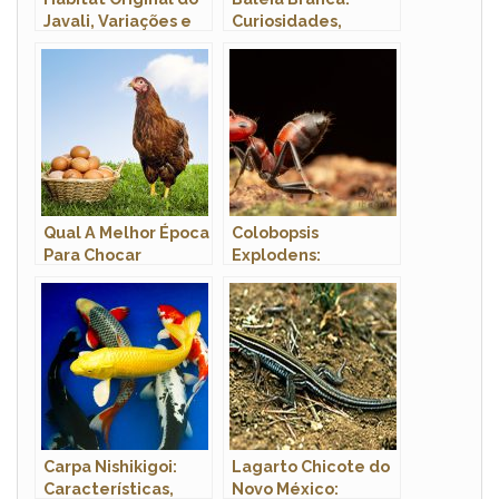
Javali, Variações e
Curiosidades,
Preferências
Extincao, Peso,
Tamanho E Fotos
Qual A Melhor Época
Colobopsis
Para Chocar
Explodens:
Galinha? Precisa do
Características,
Galo?
Nome Cientifico,
Fotos e Tamanho
Carpa Nishikigoi:
Lagarto Chicote do
Características,
Novo México: