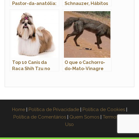
Pastor-da-anatólia:
Schnauzer, Hábitos
Caracteristicas e
e Modo de Vida
Fotos
Top 10 Canis da
O que o Cachorro-
Raca Shih Tzu no
do-Mato-Vinagre
Brasil
Come?
Home
|
Política de Privacidade
|
Política de Cookies
|
Política de Comentários
|
Quem Somos
|
Termos de
Uso