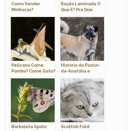
Como Vender
Ração Laminada O
Minhocas?
Que E? Pra Que
Serve? Quantidade
Por Dia?
Pelicano Come
Historia do Pastor-
Pombo? Come Gato?
da-Anatólia e
Come Peixe?
Origem da Raca
Borboleta Apolo:
Scottish Fold: