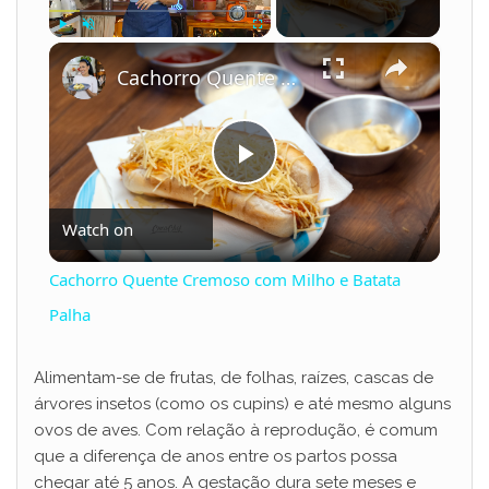
×
Play
Unmute
Fullscreen
Cachorro Quente Cremoso com Milho e Batata Palha
P
Watch on
l
Cachorro Quente Cremoso com Milho e Batata
a
Palha
y
Alimentam-se de frutas, de folhas, raízes, cascas de
árvores insetos (como os cupins) e até mesmo alguns
ovos de aves. Com relação à reprodução, é comum
V
que a diferença de anos entre os partos possa
chegar até 5 anos. A gestação dura sete meses e