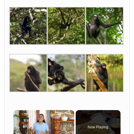
×
Now Playing