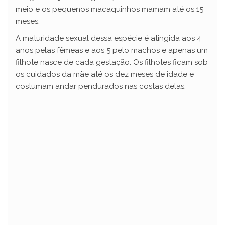
i
meio e os pequenos macaquinhos mamam até os 15
meses.
d
A maturidade sexual dessa espécie é atingida aos 4
anos pelas fêmeas e aos 5 pelo machos e apenas um
filhote nasce de cada gestação. Os filhotes ficam sob
e
os cuidados da mãe até os dez meses de idade e
costumam andar pendurados nas costas delas.
o