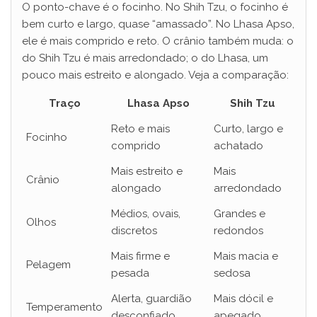
O ponto-chave é o focinho. No Shih Tzu, o focinho é
bem curto e largo, quase “amassado”. No Lhasa Apso,
ele é mais comprido e reto. O crânio também muda: o
do Shih Tzu é mais arredondado; o do Lhasa, um
pouco mais estreito e alongado. Veja a comparação:
Traço
Lhasa Apso
Shih Tzu
Reto e mais
Curto, largo e
Focinho
comprido
achatado
Mais estreito e
Mais
Crânio
alongado
arredondado
Médios, ovais,
Grandes e
Olhos
discretos
redondos
Mais firme e
Mais macia e
Pelagem
pesada
sedosa
Alerta, guardião
Mais dócil e
Temperamento
desconfiado
apegado