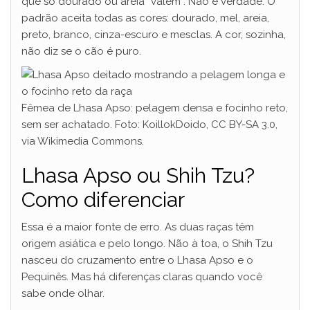
que só dourado ou areia “valem”. Não é verdade. O
padrão aceita todas as cores: dourado, mel, areia,
preto, branco, cinza-escuro e mesclas. A cor, sozinha,
não diz se o cão é puro.
Fêmea de Lhasa Apso: pelagem densa e focinho reto,
sem ser achatado. Foto: KoillokDoido, CC BY-SA 3.0,
via Wikimedia Commons.
Lhasa Apso ou Shih Tzu?
Como diferenciar
Essa é a maior fonte de erro. As duas raças têm
origem asiática e pelo longo. Não à toa, o Shih Tzu
nasceu do cruzamento entre o Lhasa Apso e o
Pequinês. Mas há diferenças claras quando você
sabe onde olhar.