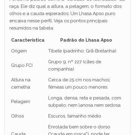
y
raça. Ele diz qual a altura, a pelagem, o formato dos
olhos e a cauda esperados. Um Lhasa Apso puro
V
encaixa nesse perfil. Veja os pontos principais
resumidos na tabela:
i
Característica
Padrão do Lhasa Apso
Origem
Tibete (padrinho: Grã-Bretanha)
d
Grupo 9, nº 227 (cães de
Grupo FCI
companhia)
e
Altura na
Cerca de 25 cm nos machos;
cernelha
fêmeas um pouco menores
o
Longa, densa, reta e pesada, com
Pelagem
subpelo; nem lanosa nem sedosa
Olhos
Escuros, tamanho médio
Enrolada bem sobre o dorso
Cauda
(“cauda em rosca”), pode ter