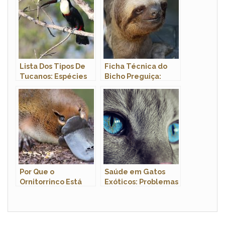
Lista Dos Tipos De
Ficha Técnica do
Tucanos: Espécies
Bicho Preguiça:
Com Nomes E Fotos
Peso, Altura,
Tamanho e Imagens
Por Que o
Saúde em Gatos
Ornitorrinco Está
Exóticos: Problemas
em Extinção?
Comuns