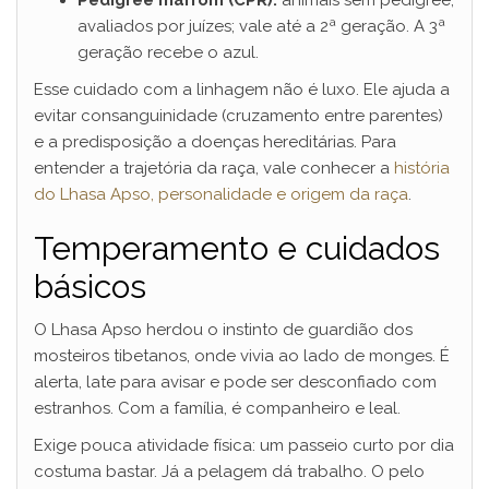
Pedigree marrom (CPR):
animais sem pedigree,
avaliados por juízes; vale até a 2ª geração. A 3ª
geração recebe o azul.
Esse cuidado com a linhagem não é luxo. Ele ajuda a
evitar consanguinidade (cruzamento entre parentes)
e a predisposição a doenças hereditárias. Para
entender a trajetória da raça, vale conhecer a
história
do Lhasa Apso, personalidade e origem da raça
.
Temperamento e cuidados
básicos
O Lhasa Apso herdou o instinto de guardião dos
mosteiros tibetanos, onde vivia ao lado de monges. É
alerta, late para avisar e pode ser desconfiado com
estranhos. Com a família, é companheiro e leal.
Exige pouca atividade física: um passeio curto por dia
costuma bastar. Já a pelagem dá trabalho. O pelo