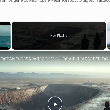
ram os gêneros Nephrops e Metanephrops . O lagostim astacus 
×
Now Playing
Fullscreen