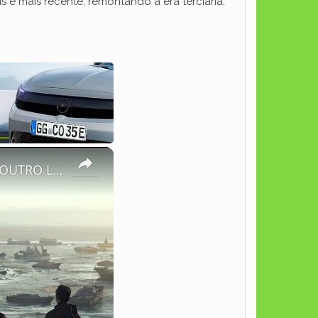
é mais recente, remontando à era terciária,
×
EM 2025, O OCEANO DESAPARECE EM 1 HORA E REAPARECE DO OUTRO LADO DO MUNDO!