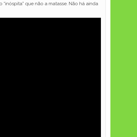
o “inóspita” que não a matasse. Não há ainda