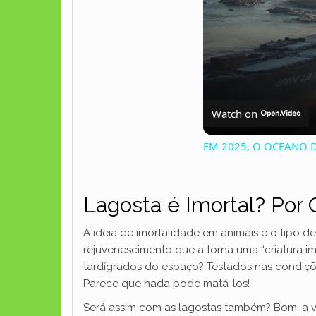
Watch on
EM 2025, O OCEANO 
Lagosta é Imortal? Por 
A ideia de imortalidade em animais é o tipo 
rejuvenescimento que a torna uma “criatura im
tardígrados do espaço? Testados nas condiçõ
Parece que nada pode matá-los!
Será assim com as lagostas também? Bom, a 