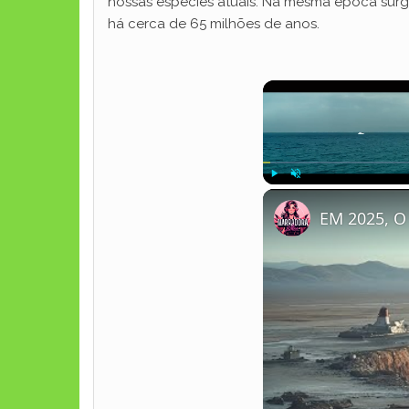
nossas espécies atuais. Na mesma época surgi
há cerca de 65 milhões de anos.
Play
Unmute