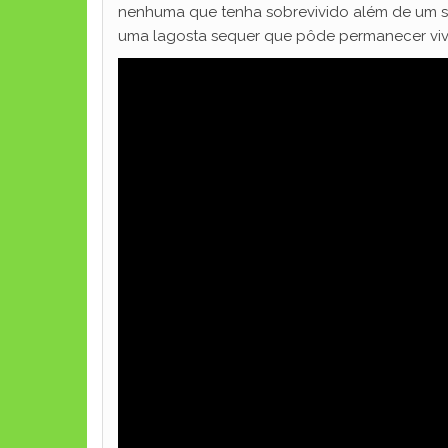
nenhuma que tenha sobrevivido além de um séc
uma lagosta sequer que pôde permanecer viva 