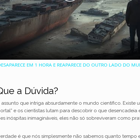
P
l
a
y
DESAPARECE EM 1 HORA E REAPARECE DO OUTRO LADO DO M
V
Que a Dúvida?
i
de assunto que intriga absurdamente o mundo científico. Exist
ortal” e os cientistas lutam para descobrir o que desencadeia
d
es inóspitas inimagináveis, eles não só sobreviveram como p
e
verdade é que nós simplesmente não sabemos quanto tempo e