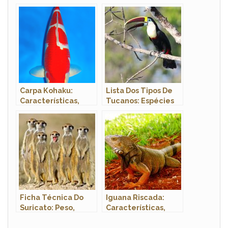
Cachorros: Sintomas
Respiração e
e Tratamento
Classificações
Inferiores
Carpa Kohaku:
Lista Dos Tipos De
Características,
Tucanos: Espécies
Nome Científico,
Com Nomes E Fotos
Habitat e Fotos
Ficha Técnica Do
Iguana Riscada:
Suricato: Peso,
Características,
Altura, Tamanho E
Nome Cientifico e
Imagens
Fotos