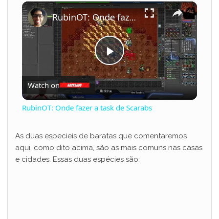
×
Play
Unmute
Fullscreen
RubinOT: Onde fazer a task de Scarabs
P
Watch on
l
RubinOT: Onde fazer a task de Scarabs
a
As duas especieis de baratas que comentaremos
aqui, como dito acima, são as mais comuns nas casas
y
e cidades. Essas duas espécies são:
V
i