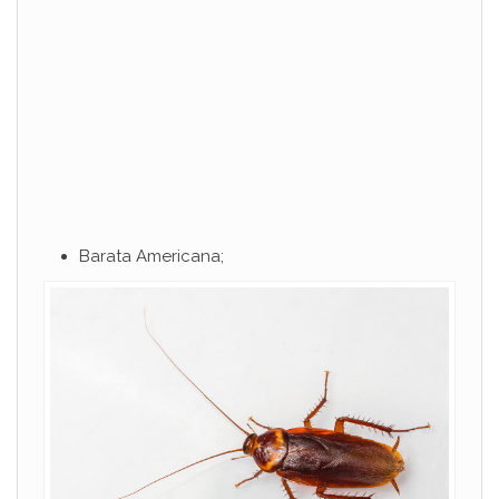
d
e
o
Barata Americana;