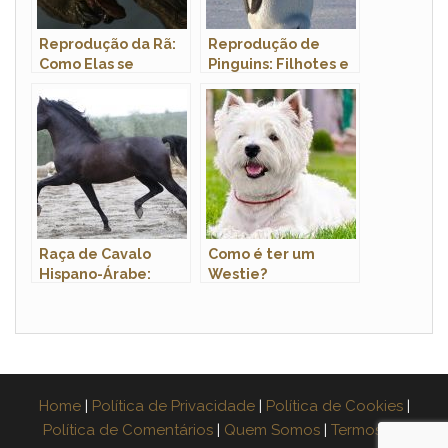
Reprodução da Rã:
Reprodução de
Como Elas se
Pinguins: Filhotes e
Reproduzem?
Período de
Gestação
Raça de Cavalo
Como é ter um
Hispano-Árabe:
Westie?
Características,
História e Fotos
Home
|
Política de Privacidade
|
Política de Cookies
|
Política de Comentários
|
Quem Somos
|
Termos de