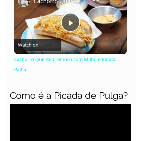
Cachorro Quente Cremoso com Milho e Batata Palha
P
Watch on
l
Cachorro Quente Cremoso com Milho e Batata
a
Palha
y
Como é a Picada de Pulga?
V
i