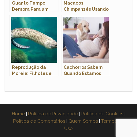
Quanto Tempo
Macacos
Demora Para um
Chimpanzés Usando
Filhote de Barata
Lanças: É Verdade?
Crescer?
Onde?
Reprodução da
Cachorros Sabem
Moreia: Filhotes e
Quando Estamos
Período de
Gravidas?
Gestação
Home
|
Política de Privacidade
|
Política de Cookies
|
Política de Comentários
|
Quem Somos
|
Termos de
Uso