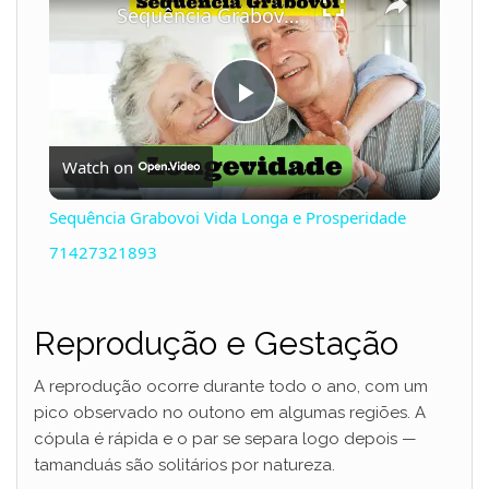
Sequência Grabovoi Vida Longa e Prosperidade 71427321893
P
Watch on
l
Sequência Grabovoi Vida Longa e Prosperidade
a
71427321893
y
Reprodução e Gestação
V
A reprodução ocorre durante todo o ano, com um
pico observado no outono em algumas regiões. A
cópula é rápida e o par se separa logo depois —
i
tamanduás são solitários por natureza.