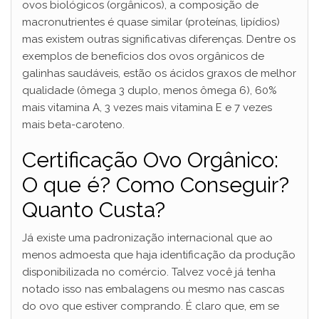
ovos biológicos (orgânicos), a composição de
macronutrientes é quase similar (proteínas, lipídios)
V
mas existem outras significativas diferenças. Dentre os
exemplos de benefícios dos ovos orgânicos de
i
galinhas saudáveis, estão os ácidos graxos de melhor
qualidade (ômega 3 duplo, menos ômega 6), 60%
mais vitamina A, 3 vezes mais vitamina E e 7 vezes
d
mais beta-caroteno.
Certificação Ovo Orgânico:
e
O que é? Como Conseguir?
o
Quanto Custa?
Já existe uma padronização internacional que ao
menos admoesta que haja identificação da produção
disponibilizada no comércio. Talvez você já tenha
notado isso nas embalagens ou mesmo nas cascas
do ovo que estiver comprando. É claro que, em se