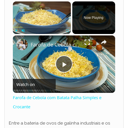
×
Now Playing
×
Play
Unmute
Fullscreen
Farofa de Cebola com Batata Palha Simples e Crocante
P
Watch on
l
Farofa de Cebola com Batata Palha Simples e
a
Crocante
y
Entre a bateria de ovos de galinha industriais e os