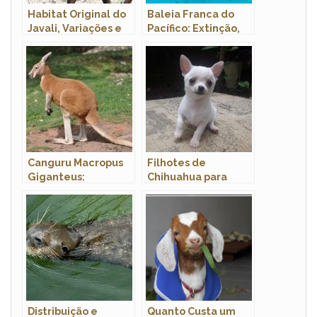
Habitat Original do
Baleia Franca do
Javali, Variações e
Pacífico: Extinção,
Preferências
Peso, Tamanho,
Habitat e Fotos
Canguru Macropus
Filhotes de
Giganteus:
Chihuahua para
Características,
Adoção: Onde
Hábitos e Fotos
Encontrar?
Distribuição e
Quanto Custa um