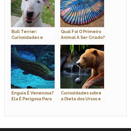
Bull Terrier:
Qual Foi O Primeiro
Curiosidades e
Animal A Ser Criado?
Fatos Interessantes
Sobre a Raça
Enguia É Venenosa?
Curiosidades sobre
Ela É Perigosa Para
a Dieta dos Ursos e
O Ser Humano?
sua Adaptação
Alimentar