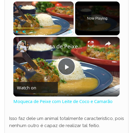
×
Now Playing
×
Play
Unmute
Fullscreen
Moqueca de Peixe com Leite de Coco e Camarão
P
Watch on
l
Moqueca de Peixe com Leite de Coco e Camarão
a
Isso faz dele um animal totalmente característico, pois
nenhum outro é capaz de realizar tal feitio.
y