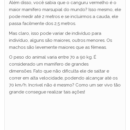
Além disso, você sabia que o canguru vermelho é o
maior mamífero marsupial do mundo? Isso mesmo, ele
V
pode medir até 2 metros e se incluirmos a cauda, ele
passa facilmente dos 2,5 metros.
i
Mas claro, isso pode variar de indivíduo para
indivíduo, alguns são maiores, outros menores. Os
d
machos são levemente maiores que as fêmeas.
O peso do animal varia entre 70 a 90 kg. É
e
considerado um mamífero de grandes
dimensões.
Fato que não dificulta ele de saltar e
correr em alta velocidade, podendo alcançar até os
o
70 km/h.
Incrível não é mesmo? Como um ser vivo tão
grande consegue realizar tais ações!