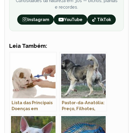
Curiosidades da natureza em 30s — bichos, plantas
e recordes.
Instagram
YouTube
TikTok
Leia Também:
Lista das Principais
Pastor-da-Anatólia:
Doenças em
Preço, Filhotes,
Cachorros: Sintomas
Canil e Como Adotar
e Tratamento