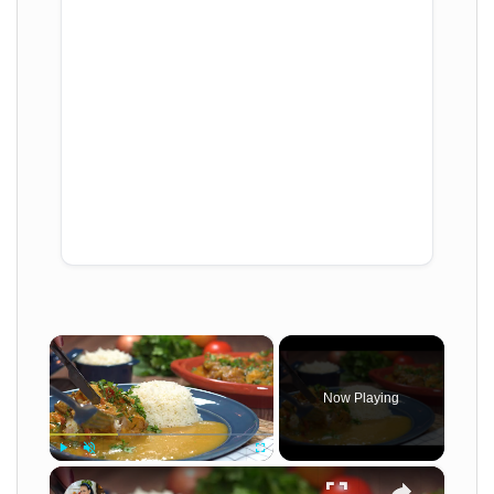
×
Now Playing
×
Play
Unmute
Fullscreen