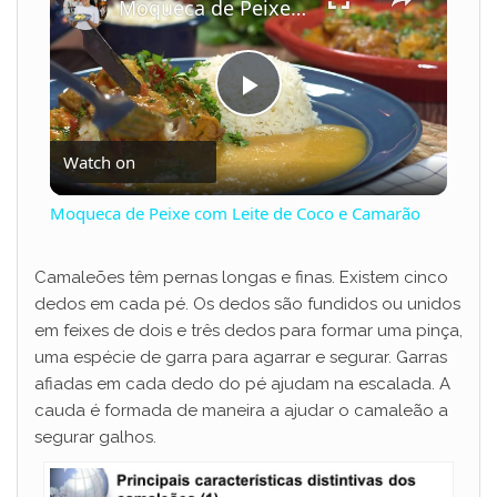
Moqueca de Peixe com Leite de Coco e Camarão
P
Watch on
l
Moqueca de Peixe com Leite de Coco e Camarão
a
Camaleões têm pernas longas e finas. Existem cinco
dedos em cada pé. Os dedos são fundidos ou unidos
y
em feixes de dois e três dedos para formar uma pinça,
uma espécie de garra para agarrar e segurar. Garras
V
afiadas em cada dedo do pé ajudam na escalada. A
cauda é formada de maneira a ajudar o camaleão a
segurar galhos.
i