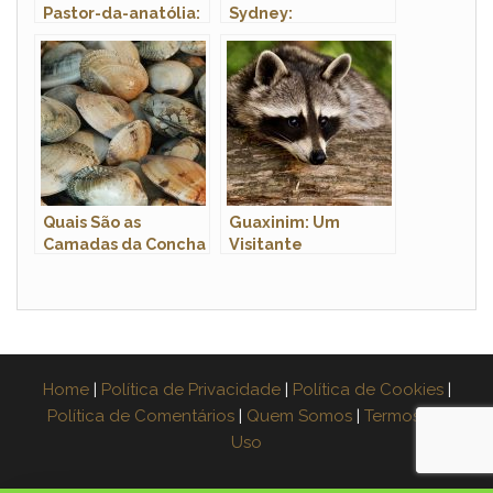
Pastor-da-anatólia:
Sydney:
Caracteristicas e
Características,
Fotos
Nome Científico e
Fotos
Quais São as
Guaxinim: Um
Camadas da Concha
Visitante
dos Moluscos
Indesejado em
Bivalves?
Algumas Regiões
Home
|
Política de Privacidade
|
Política de Cookies
|
Política de Comentários
|
Quem Somos
|
Termos de
Uso