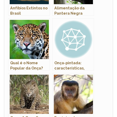
Anfíbios Extintos no
Alimentação da
Brasil
Pantera Negra
Qual é o Nome
Onça-pintada:
Popular da Onça?
características,
Nome do Marido da
habitat,
Onça?
alimentação e
ameaças