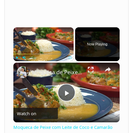
×
Now Playing
×
Play
Unmute
Fullscreen
Moqueca de Peixe com Leite de Coco e Camarão
P
Watch on
l
Moqueca de Peixe com Leite de Coco e Camarão