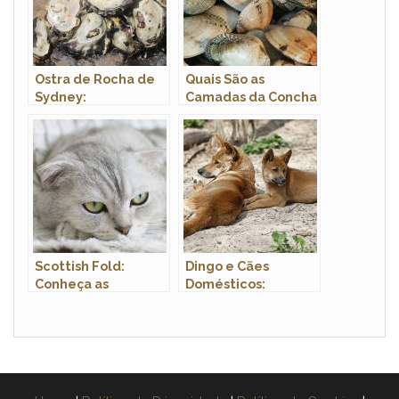
Ostra de Rocha de
Quais São as
Sydney:
Camadas da Concha
Características,
dos Moluscos
Nome Científico e
Bivalves?
Fotos
Scottish Fold:
Dingo e Cães
Conheça as
Domésticos:
Características
Comparação de
Encantadoras dessa
Comportamentos
Raça Felina