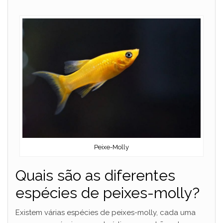
a
y
V
i
d
Peixe-Molly
e
Quais são as diferentes
o
espécies de peixes-molly?
Existem várias espécies de peixes-molly, cada uma