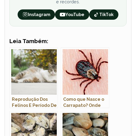
e recordes.
Instagram
YouTube
TikTok
Leia Também:
Reprodução Dos
Como que Nasce o
Felinos E Período De
Carrapato? Onde
Gestação
Eles se
Desenvolvem?