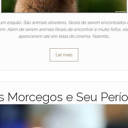
m esquilo. São animais silvestres, fáceis de serem encontrados
em. Além de serem animais fáceis de encontrar e muito fofos, e
aparecerem até em telas do cinema, fazendo…
Ler mais
 Morcegos e Seu Perí