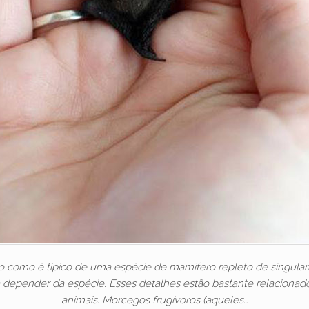
como é típico de uma espécie de mamífero repleto de singulari
 depender da espécie. Esses detalhes estão bastante relacionad
animais. Morcegos frugívoros (aqueles…