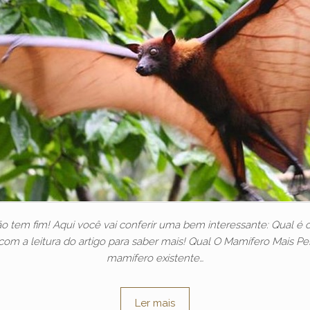
 tem fim! Aqui você vai conferir uma bem interessante: Qual é
om a leitura do artigo para saber mais! Qual O Mamífero Mais P
mamífero existente…
Ler mais