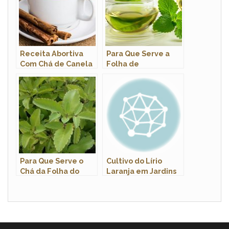
Receita Abortiva
Para Que Serve a
Com Chá de Canela
Folha de
Funciona? Como
Malvarisco?
Fazer?
Para Que Serve o
Cultivo do Lírio
Chá da Folha do
Laranja em Jardins
Pirarucu?