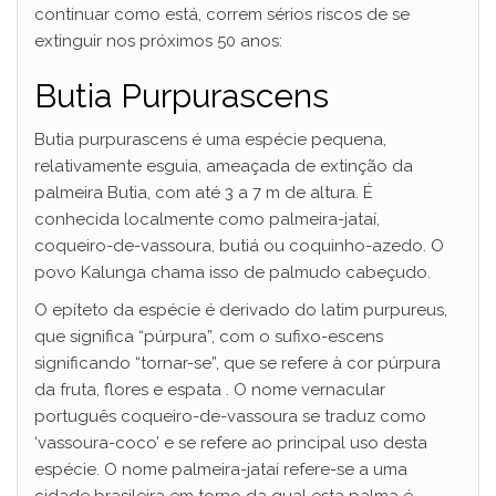
continuar como está, correm sérios riscos de se
extinguir nos próximos 50 anos:
Butia Purpurascens
Butia purpurascens é uma espécie pequena,
relativamente esguia, ameaçada de extinção da
palmeira Butia, com até 3 a 7 m de altura. É
conhecida localmente como palmeira-jataí,
coqueiro-de-vassoura, butiá ou coquinho-azedo. O
povo Kalunga chama isso de palmudo cabeçudo.
O epíteto da espécie é derivado do latim purpureus,
que significa “púrpura”, com o sufixo-escens
significando “tornar-se”, que se refere à cor púrpura
da fruta, flores e espata . O nome vernacular
português coqueiro-de-vassoura se traduz como
‘vassoura-coco’ e se refere ao principal uso desta
espécie. O nome palmeira-jataí refere-se a uma