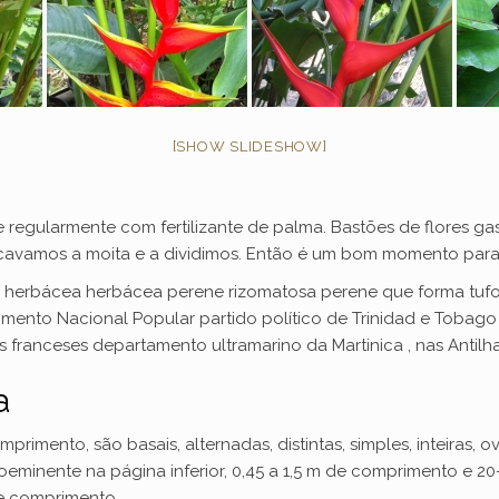
[SHOW SLIDESHOW]
 regularmente com fertilizante de palma. Bastões de flores g
avamos a moita e a dividimos. Então é um bom momento para al
e herbácea herbácea perene rizomatosa perene que forma tufos 
mento Nacional Popular partido político de Trinidad e Tobag
os franceses departamento ultramarino da Martinica , nas Antilha
a
primento, são basais, alternadas, distintas, simples, inteiras,
minente na página inferior, 0,45 a 1,5 m de comprimento e 20-3
 comprimento.