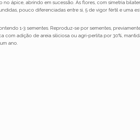
 no ápice, abrindo em sucessão. As flores, com simetria bilater
i
fundidas, pouco diferenciadas entre si, 5 de vigor fértil e uma e
d
ontendo 1-3 sementes. Reproduz-se por sementes, previamente
 com adição de areia siliciosa ou agri-perlita por 30%, manti
e
 um ano.
o