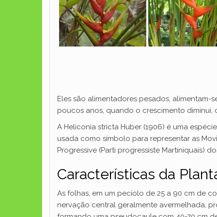
Eles são alimentadores pesados, alimentam-se
poucos anos, quando o crescimento diminui, c
A Heliconia stricta Huber (1906) é uma espéci
usada como símbolo para representar as Movi
Progressive (Parti progressiste Martiniquais) d
Características da Plant
As folhas, em um pecíolo de 25 a 90 cm de com
nervação central geralmente avermelhada, proe
formando uma pseudocaule com 40-70 cm de