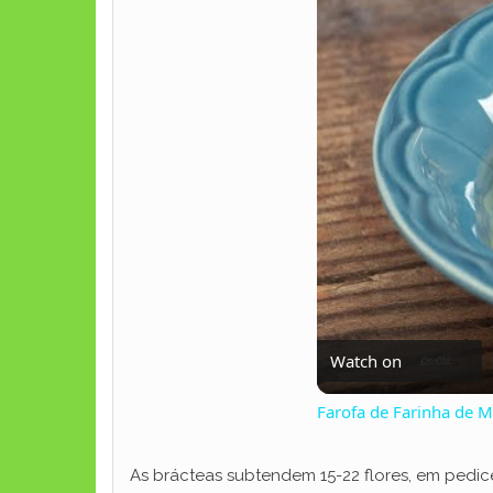
Watch on
Farofa de Farinha de M
As brácteas subtendem 15-22 flores, em pedi