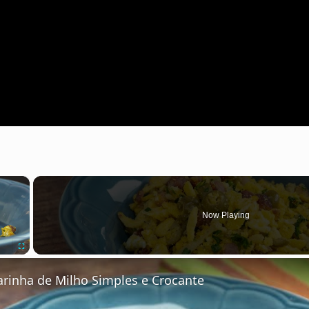
×
Now Playing
Fullscreen
arinha de Milho Simples e Crocante