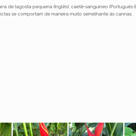
a de lagosta pequena (Inglês); caetê-sanguíneo (Português-Bras
strictas se comportam de maneira muito semelhante às cannas.