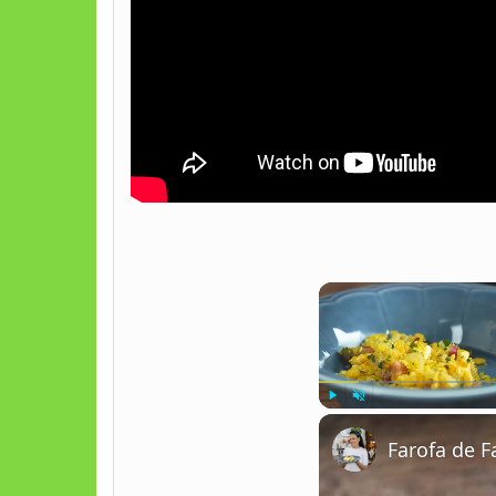
Play
Unmute
Farofa de F