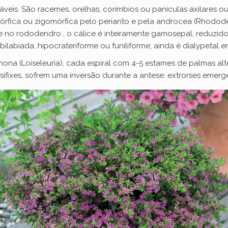
veis. São racemes, orelhas, corímbios ou panículas axilares ou te
omórfica ou zigomórfica pelo perianto e pela androcea (Rhodode
e no rododendro , o cálice é inteiramente gamosepal, reduzido
abiada, hipocrateriforme ou funiliforme; ainda é dialypetal e
na (Loiseleuria), cada espiral com 4-5 estames de palmas alte
basifixes, sofrem uma inversão durante a antese: extrorses emerg