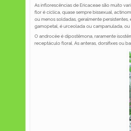
As inflorescências de Ericaceae são muito variá
flor é cíclica, quase sempre bissexual, actin
ou menos soldadas, geralmente persistentes, 
gamopetal, é urceolada ou campanulada, ou bil
O androcée é dipostêmona, raramente isostêmo
receptáculo floral. As anteras, dorsifixes ou 