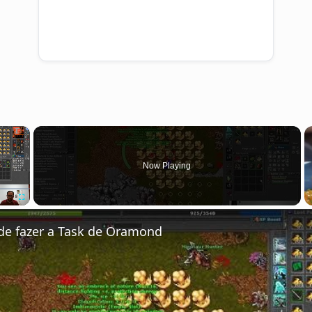
×
Now Playing
Fullscreen
de fazer a Task de Oramond