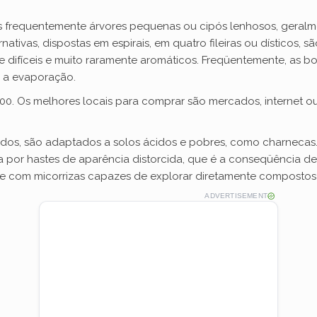
 frequentemente árvores pequenas ou cipós lenhosos, geralmen
rnativas, dispostas em espirais, em quatro fileiras ou dísticos,
te difíceis e muito raramente aromáticos. Freqüentemente, as
a a evaporação.
0. Os melhores locais para comprar são mercados, internet ou f
liados, são adaptados a solos ácidos e pobres, como charnecas.
a por hastes de aparência distorcida, que é a conseqüência d
se com micorrizas capazes de explorar diretamente composto
ADVERTISEMENT