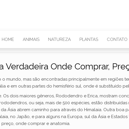
HOME
ANIMAIS
NATUREZA
PLANTAS
CONTATO
ca Verdadeira Onde Comprar, Pr
o o mundo, mas são encontradas principalmente em regiões tem
lia e em outras partes do hemisfério sul, onde é substituído pe
te. Os dois maiores gêneros, Rododendro e Erica, mostram conc
dodendros, ou seja, mais de 500 espécies, estão distribuídas n
e da Ásia abrem caminho para através do Himalaia. Outra boa 
laia, no Japão, e para alguns na Europa, sul da Ásia e Estado
mo preço, onde comprar e anatomia.