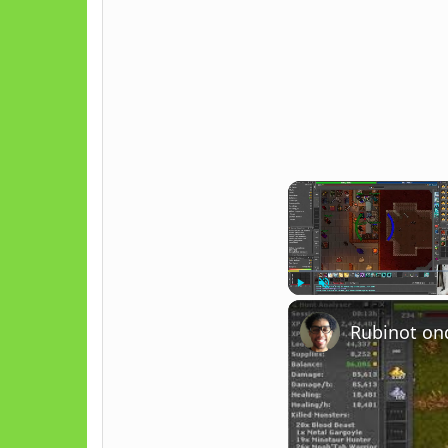
Play
Unmute
Rubinot on