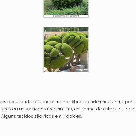
d
e
o
 peculiaridades: encontramos fibras peridérmicas intra-pericíc
lares ou unisseriados (Vaccinium), em forma de estrela ou pel
 Alguns tecidos são ricos em iridoides.