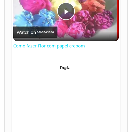
P
Watch on
l
Como fazer Flor com papel crepom
a
Digital
y
V
i
d