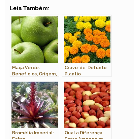
Leia Também:
Maça Verde:
Cravo-de-Defunto:
Benefícios, Origem,
Plantio
Calorias, Preço e
Fotos
Bromélia Imperial:
Qual a Diferença
Fotos,
Entre Amendoim