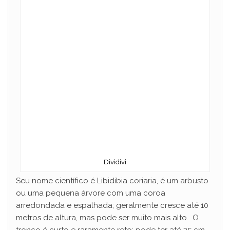
Dividivi
Seu nome científico é Libidibia coriaria, é um arbusto
ou uma pequena árvore com uma coroa
arredondada e espalhada; geralmente cresce até 10
metros de altura, mas pode ser muito mais alto. O
tronco é curto e raramente reto; pode ter até 35 cm