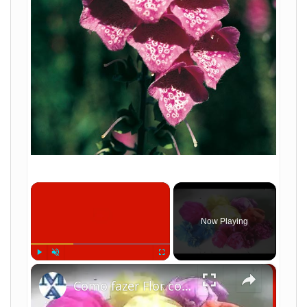
×
Now Playing
×
Play
Unmute
Fullscreen
Como fazer Flor com papel crepom