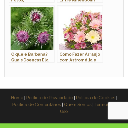
Características,
Branco e Amendoim
Flores e Nome
Vermelho?
Cientifico
O que é Barbana?
Como Fazer Arranjo
Quais Doenças Ela
com Astromélia e
Trata? Onde
Gérbera?
Encontrar?
Home
|
Política de Privacidade
|
Política de Cookies
|
Política de Comentários
|
Quem Somos
|
Termos de
Uso