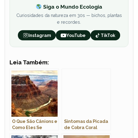
Siga o Mundo Ecologia
Curiosidades da natureza em 30s — bichos, plantas
e recordes.
Instagram
YouTube
TikTok
Leia Também:
O Que São Cânions e
Sintomas da Picada
Como Eles Se
de Cobra Coral
Formam?