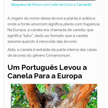
Moqueca de Peixe com Leite de Coco e Camarão
a
A origem do nome dessa árvore e planta é arábica,
onde a fonte
amomom
significa
planta com fragrância
.
y
Na Europa, a canela era chamada de
canella,
que
significa “tubo”, dado ao formato que a canela
V
assume quando é removida das árvores.
Aliás, a canela é extraída da parte interna das casas
i
de árvores do gênero Cinnamomum.
Um Português Levou a
d
Canela Para a Europa
e
o