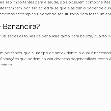
neira são importantes para a saúde, pois possuem componentes 
entes também, por isso acredita-se que elas têm o poder de cu
amentos fitoterápicos, podendo ser utilizado para fazer um chá
 Bananeira?
er utilizadas as folhas de bananeira tanto para beleza, quanto p
em polifenóis, que é um tipo de antioxidante, o qual é necessá
 inflamações que podem causar doenças degenerativas, como Al
recoce.