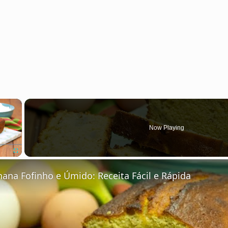
×
Now Playing
Fullscreen
ana Fofinho e Úmido: Receita Fácil e Rápida