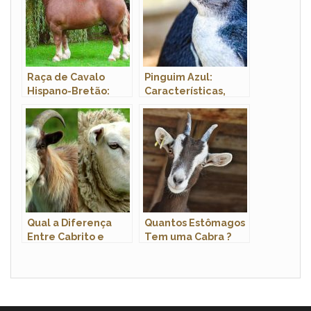
Raça de Cavalo
Pinguim Azul:
Hispano-Bretão:
Características,
Característica,
Nome Científico e
História e Fotos
Fotos
Qual a Diferença
Quantos Estômagos
Entre Cabrito e
Tem uma Cabra ?
Cordeiro ?