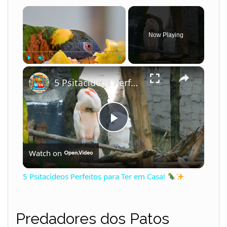
×
Now Playing
×
Play
Unmute
Fullscreen
5 Psitacídeos Perfeitos para Ter em Casa!
P
Watch on
l
5 Psitacídeos Perfeitos para Ter em Casa!
a
Predadores dos Patos
y