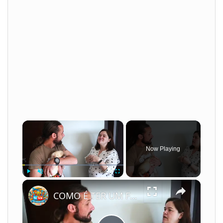
×
Now Playing
×
Play
Unmute
Fullscreen
COMO É TER UM FURÃO?