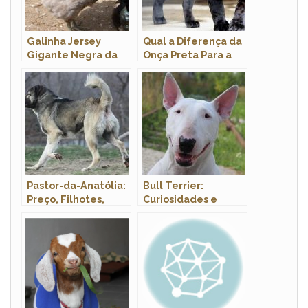
Galinha Jersey
Qual a Diferença da
Gigante Negra da
Onça Preta Para a
Bahia –
Pantera?
Características,
ovos e Fotos!
Pastor-da-Anatólia:
Bull Terrier:
Preço, Filhotes,
Curiosidades e
Canil e Como Adotar
Fatos Interessantes
Sobre a Raça